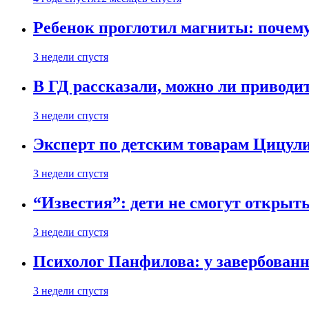
Ребенок проглотил магниты: почему
3 недели спустя
В ГД рассказали, можно ли приводит
3 недели спустя
Эксперт по детским товарам Цицули
3 недели спустя
“Известия”: дети не смогут открыт
3 недели спустя
Психолог Панфилова: у завербованн
3 недели спустя