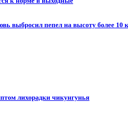
тся к норме в выходные
вь выбросил пепел на высоту более 10 
мптом лихорадки чикунгунья