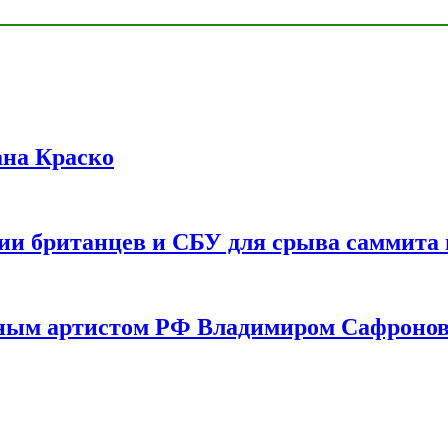
ана Краско
ии британцев и СБУ для срыва саммита 
одным артистом РФ Владимиром Сафроно