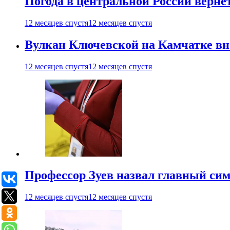
Погода в центральной России верне
12 месяцев спустя
12 месяцев спустя
Вулкан Ключевской на Камчатке вно
12 месяцев спустя
12 месяцев спустя
Профессор Зуев назвал главный си
12 месяцев спустя
12 месяцев спустя