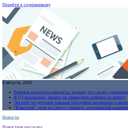
Перейти к содержимому
8 августа, 2026
Ребенок проглотил магниты: почему это грозит удаление
В ГД рассказали, можно ли приводить ребенка на работу
Эксперт по детским товарам Цицулина рассказала о риск
“Известия”: дети не смогут открыть электронный кошелек
Новости
Новостная рассылка