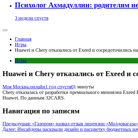
Психолог Ахмадуллин: родителям не 
3 недели спустя
Главная
Игры
Huawei и Chery отказались от Exeed и сосредоточились 
Игры
Huawei и Chery отказались от Exeed и 
Моя Москва.онлайн
1 год спустя
0
1 минуты
Chery отказалась от разработки премиального минивэна Exeed
Huawei. По данным 32CARS.
Навигация по записям
Предыдущая:
«Газпром» назвал отзыв лицензии «Молдовагаза»
Далее:
Инсайдеры раскрыли дизайн и расцветку бюджетных на