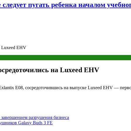
следует пугать ребенка началом учебног
на Luxeed EHV
сосредоточились на Luxeed EHV
 Exlantix E08, сосредоточившись на выпуске Luxeed EHV — перв
 завершением разрушения бизнеса
ушников Galaxy Buds 3 FE