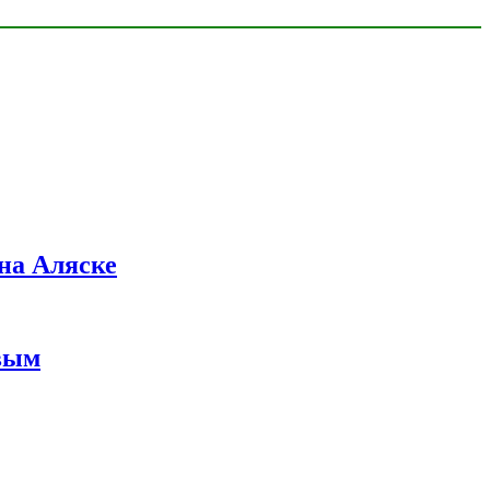
на Аляске
вым