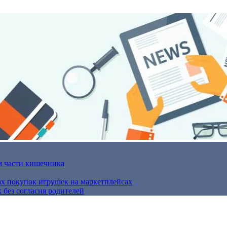
м части кишечника
ах покупок игрушек на маркетплейсах
 без согласия родителей