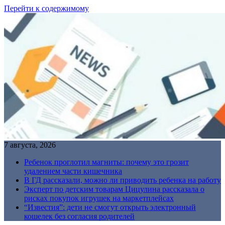
Перейти к содержимому
7 августа, 2026
Ребенок проглотил магниты: почему это грозит
удалением части кишечника
В ГД рассказали, можно ли приводить ребенка на работу
Эксперт по детским товарам Цицулина рассказала о
рисках покупок игрушек на маркетплейсах
“Известия”: дети не смогут открыть электронный
кошелек без согласия родителей