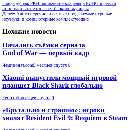
Предыдущая:
РКН: включение владельца PUBG в реестр
иностранных не означает блокировку игры
Далее:
Авито перечислил самые продаваемые игровые
ноутбуки и компьютерные комплектующие
Похожие новости
Начались съёмки сериала
God of War — первый кадр
Чемпионат.com
5 месяцев спустя
0
Xiaomi выпустила мощный игровой
планшет Black Shark глобально
Ferra.ru
5 месяцев спустя
0
«Брутально и страшно»: игроки
хвалят Resident Evil 9: Requiem в Steam