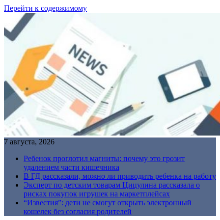
Перейти к содержимому
7 августа, 2026
Ребенок проглотил магниты: почему это грозит
удалением части кишечника
В ГД рассказали, можно ли приводить ребенка на работу
Эксперт по детским товарам Цицулина рассказала о
рисках покупок игрушек на маркетплейсах
“Известия”: дети не смогут открыть электронный
кошелек без согласия родителей