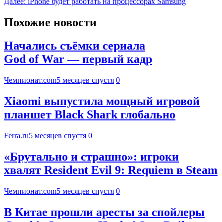
Далее:
iPhone будет работать на процессорах Samsung
Похожие новости
Начались съёмки сериала
God of War — первый кадр
Чемпионат.com
5 месяцев спустя
0
Xiaomi выпустила мощный игровой
планшет Black Shark глобально
Ferra.ru
5 месяцев спустя
0
«Брутально и страшно»: игроки
хвалят Resident Evil 9: Requiem в Steam
Чемпионат.com
5 месяцев спустя
0
В Китае прошли аресты за спойлеры