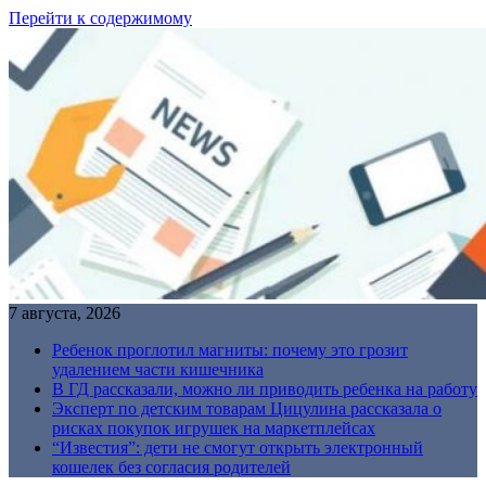
Перейти к содержимому
7 августа, 2026
Ребенок проглотил магниты: почему это грозит
удалением части кишечника
В ГД рассказали, можно ли приводить ребенка на работу
Эксперт по детским товарам Цицулина рассказала о
рисках покупок игрушек на маркетплейсах
“Известия”: дети не смогут открыть электронный
кошелек без согласия родителей