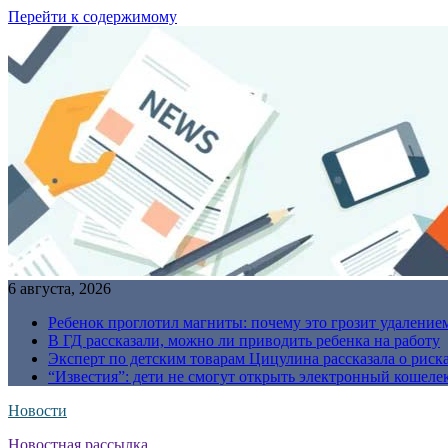
Перейти к содержимому
6 августа, 2026
Ребенок проглотил магниты: почему это грозит удаление
В ГД рассказали, можно ли приводить ребенка на работу
Эксперт по детским товарам Цицулина рассказала о риск
“Известия”: дети не смогут открыть электронный кошелек
Новости
Новостная рассылка