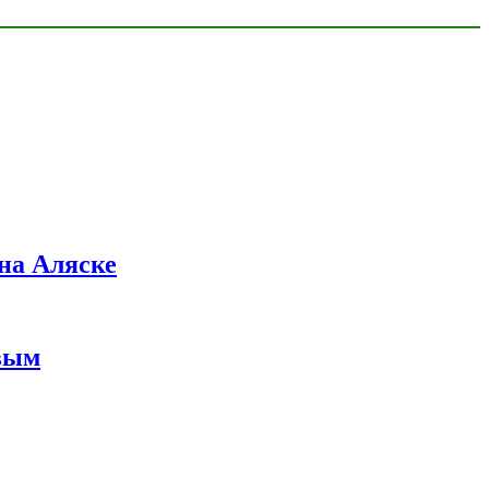
на Аляске
вым