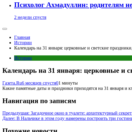
Психолог Ахмадуллин: родителям не 
2 недели спустя
Главная
Истории
Календарь на 31 января: церковные и светские праздник
Истории
Календарь на 31 января: церковные и 
Газета.Ru
6 месяцев спустя
0
1 минуты
Какие памятные даты и праздники приходятся на 31 января и к
Навигация по записям
Предыдущая:
Загадочное окно в туалете: архитектурный секре
Далее:
В Нальчике в этом году намерены построить три гости
Похожие новости