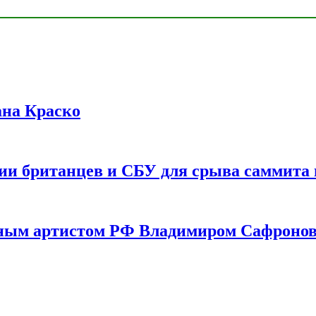
ана Краско
ии британцев и СБУ для срыва саммита 
одным артистом РФ Владимиром Сафроно