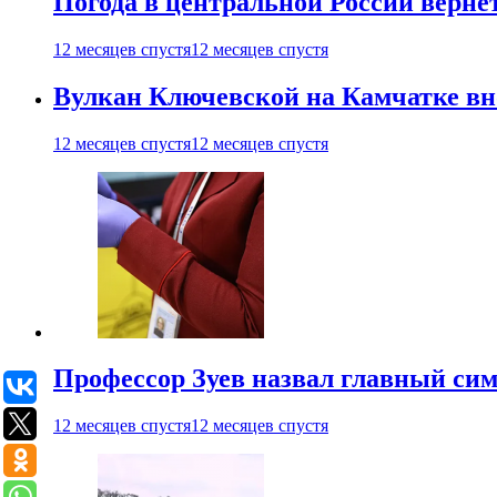
Погода в центральной России верне
12 месяцев спустя
12 месяцев спустя
Вулкан Ключевской на Камчатке вно
12 месяцев спустя
12 месяцев спустя
Профессор Зуев назвал главный си
12 месяцев спустя
12 месяцев спустя