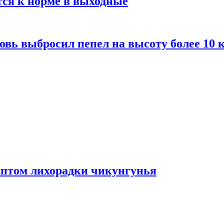
тся к норме в выходные
вь выбросил пепел на высоту более 10 
мптом лихорадки чикунгунья