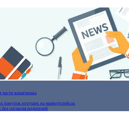
м части кишечника
ах покупок игрушек на маркетплейсах
 без согласия родителей