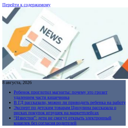
Перейти к содержимому
8 августа, 2026
Ребенок проглотил магниты: почему это грозит
удалением части кишечника
В ГД рассказали, можно ли приводить ребенка на работу
Эксперт по детским товарам Цицулина рассказала о
рисках покупок игрушек на маркетплейсах
“Известия”: дети не смогут открыть электронный
кошелек без согласия родителей