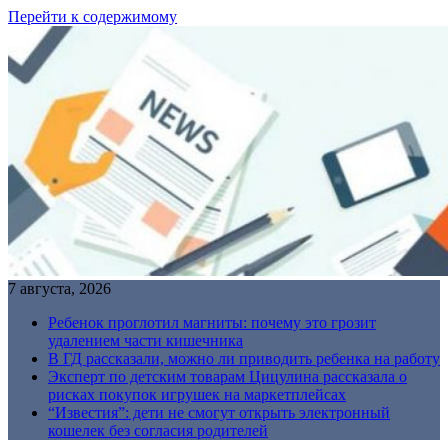
Перейти к содержимому
7 августа, 2026
Ребенок проглотил магниты: почему это грозит
удалением части кишечника
В ГД рассказали, можно ли приводить ребенка на работу
Эксперт по детским товарам Цицулина рассказала о
рисках покупок игрушек на маркетплейсах
“Известия”: дети не смогут открыть электронный
кошелек без согласия родителей