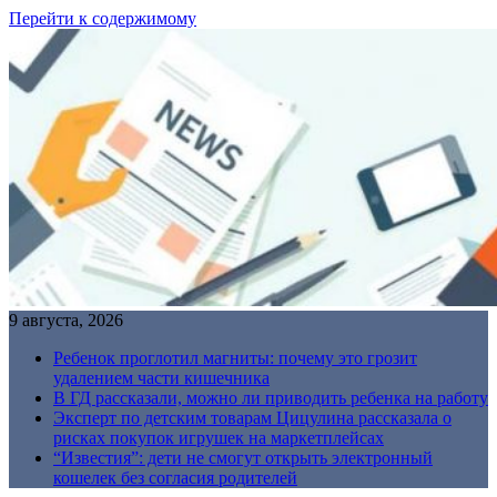
Перейти к содержимому
9 августа, 2026
Ребенок проглотил магниты: почему это грозит
удалением части кишечника
В ГД рассказали, можно ли приводить ребенка на работу
Эксперт по детским товарам Цицулина рассказала о
рисках покупок игрушек на маркетплейсах
“Известия”: дети не смогут открыть электронный
кошелек без согласия родителей