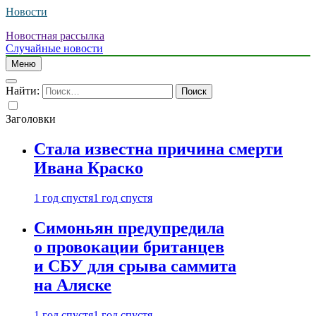
Новости
Новостная рассылка
Случайные новости
Меню
Найти:
Заголовки
Стала известна причина смерти
Ивана Краско
1 год спустя
1 год спустя
Симоньян предупредила
о провокации британцев
и СБУ для срыва саммита
на Аляске
1 год спустя
1 год спустя