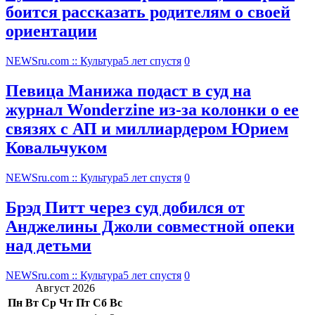
боится рассказать родителям о своей
ориентации
NEWSru.com :: Культура
5 лет спустя
0
Певица Манижа подаст в суд на
журнал Wonderzine из-за колонки о ее
связях с АП и миллиардером Юрием
Ковальчуком
NEWSru.com :: Культура
5 лет спустя
0
Брэд Питт через суд добился от
Анджелины Джоли совместной опеки
над детьми
NEWSru.com :: Культура
5 лет спустя
0
Август 2026
Пн
Вт
Ср
Чт
Пт
Сб
Вс