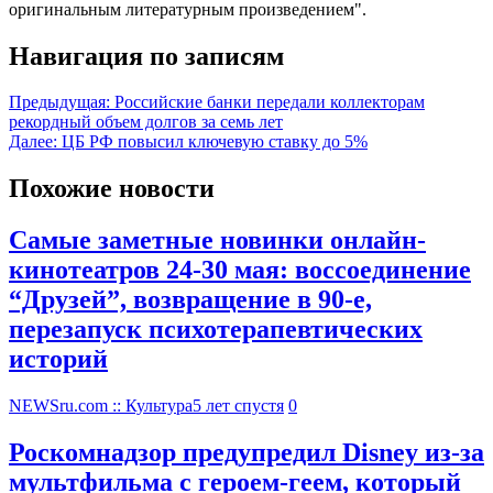
оригинальным литературным произведением".
Навигация по записям
Предыдущая:
Российские банки передали коллекторам
рекордный объем долгов за семь лет
Далее:
ЦБ РФ повысил ключевую ставку до 5%
Похожие новости
Самые заметные новинки онлайн-
кинотеатров 24-30 мая: воссоединение
“Друзей”, возвращение в 90-е,
перезапуск психотерапевтических
историй
NEWSru.com :: Культура
5 лет спустя
0
Роскомнадзор предупредил Disney из-за
мультфильма c героем-геем, который