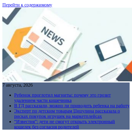
Перейти к содержимому
7 августа, 2026
Ребенок проглотил магниты: почему это грозит
удалением части кишечника
В ГД рассказали, можно ли приводить ребенка на работу
Эксперт по детским товарам Цицулина рассказала о
рисках покупок игрушек на маркетплейсах
“Известия”: дети не смогут открыть электронный
кошелек без согласия родителей