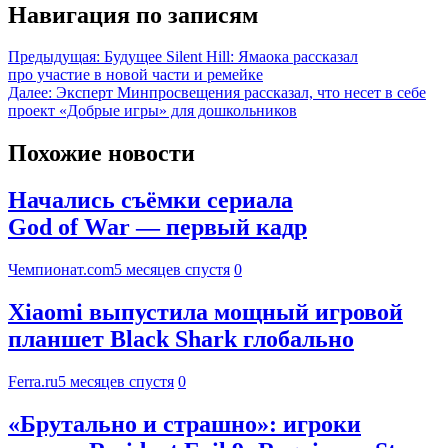
Навигация по записям
Предыдущая:
Будущее Silent Hill: Ямаока рассказал
про участие в новой части и ремейке
Далее:
Эксперт Минпросвещения рассказал, что несет в себе
проект «Добрые игры» для дошкольников
Похожие новости
Начались съёмки сериала
God of War — первый кадр
Чемпионат.com
5 месяцев спустя
0
Xiaomi выпустила мощный игровой
планшет Black Shark глобально
Ferra.ru
5 месяцев спустя
0
«Брутально и страшно»: игроки