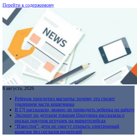
Перейти к содержимому
8 августа, 2026
Ребенок проглотил магниты: почему это грозит
удалением части кишечника
В ГД рассказали, можно ли приводить ребенка на работу
Эксперт по детским товарам Цицулина рассказала о
рисках покупок игрушек на маркетплейсах
“Известия”: дети не смогут открыть электронный
кошелек без согласия родителей