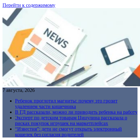
Перейти к содержимому
7 августа, 2026
Ребенок проглотил магниты: почему это грозит
удалением части кишечника
В ГД рассказали, можно ли приводить ребенка на работу
Эксперт по детским товарам Цицулина рассказала о
рисках покупок игрушек на маркетплейсах
“Известия”: дети не смогут открыть электронный
кошелек без согласия родителей