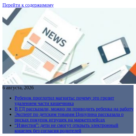
Перейти к содержимому
6 августа, 2026
Ребенок проглотил магниты: почему это грозит
удалением части кишечника
В ГД рассказали, можно ли приводить ребенка на работу
Эксперт по детским товарам Цицулина рассказала о
рисках покупок игрушек на маркетплейсах
“Известия”: дети не смогут открыть электронный
кошелек без согласия родителей