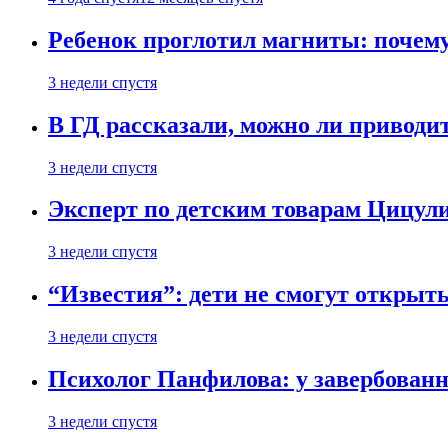
Ребенок проглотил магниты: почему
3 недели спустя
В ГД рассказали, можно ли приводит
3 недели спустя
Эксперт по детским товарам Цицули
3 недели спустя
“Известия”: дети не смогут открыт
3 недели спустя
Психолог Панфилова: у завербованн
3 недели спустя