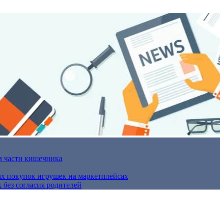
м части кишечника
ах покупок игрушек на маркетплейсах
 без согласия родителей