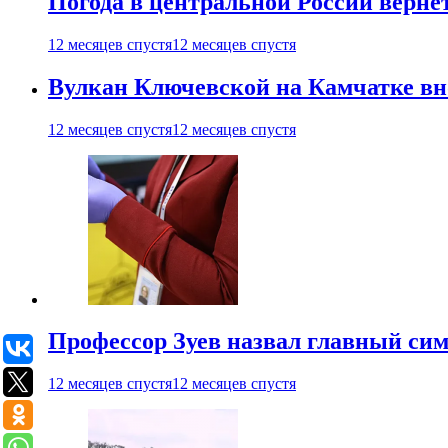
Погода в центральной России верне
12 месяцев спустя
12 месяцев спустя
Вулкан Ключевской на Камчатке вно
12 месяцев спустя
12 месяцев спустя
Профессор Зуев назвал главный си
12 месяцев спустя
12 месяцев спустя