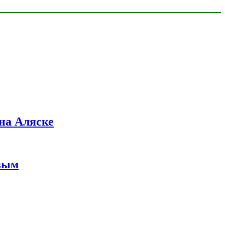
на Аляске
вым