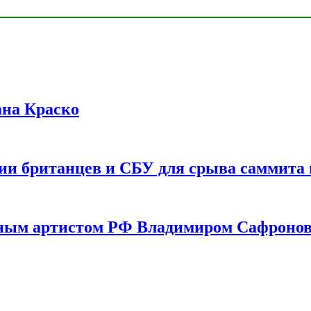
ана Краско
ии британцев и СБУ для срыва саммита 
одным артистом РФ Владимиром Сафроно