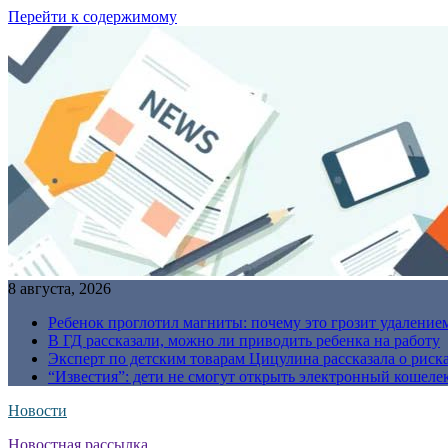
Перейти к содержимому
8 августа, 2026
Ребенок проглотил магниты: почему это грозит удаление
В ГД рассказали, можно ли приводить ребенка на работу
Эксперт по детским товарам Цицулина рассказала о риск
“Известия”: дети не смогут открыть электронный кошелек
Новости
Новостная рассылка