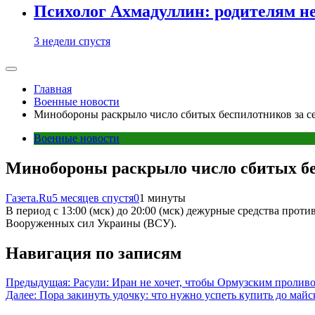
Психолог Ахмадуллин: родителям не 
3 недели спустя
Главная
Военные новости
Минобороны раскрыло число сбитых беспилотников за се
Военные новости
Минобороны раскрыло число сбитых бе
Газета.Ru
5 месяцев спустя
0
1 минуты
В период с 13:00 (мск) до 20:00 (мск) дежурные средства пр
Вооруженных сил Украины (ВСУ).
Навигация по записям
Предыдущая:
Расули: Иран не хочет, чтобы Ормузским проли
Далее:
Пора закинуть удочку: что нужно успеть купить до майс