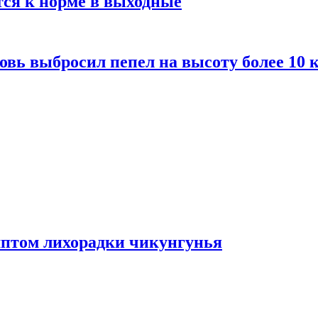
тся к норме в выходные
вь выбросил пепел на высоту более 10 
мптом лихорадки чикунгунья