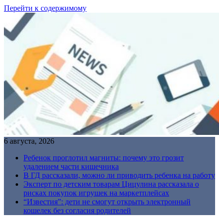
Перейти к содержимому
6 августа, 2026
Ребенок проглотил магниты: почему это грозит
удалением части кишечника
В ГД рассказали, можно ли приводить ребенка на работу
Эксперт по детским товарам Цицулина рассказала о
рисках покупок игрушек на маркетплейсах
“Известия”: дети не смогут открыть электронный
кошелек без согласия родителей