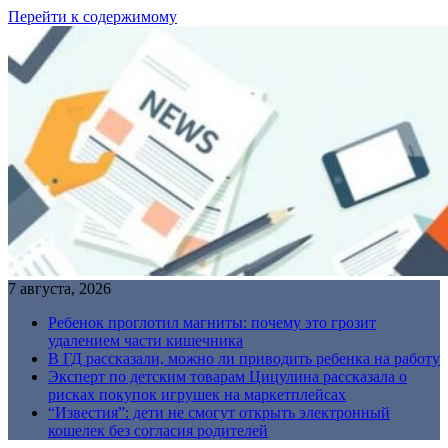
Перейти к содержимому
7 августа, 2026
Ребенок проглотил магниты: почему это грозит
удалением части кишечника
В ГД рассказали, можно ли приводить ребенка на работу
Эксперт по детским товарам Цицулина рассказала о
рисках покупок игрушек на маркетплейсах
“Известия”: дети не смогут открыть электронный
кошелек без согласия родителей