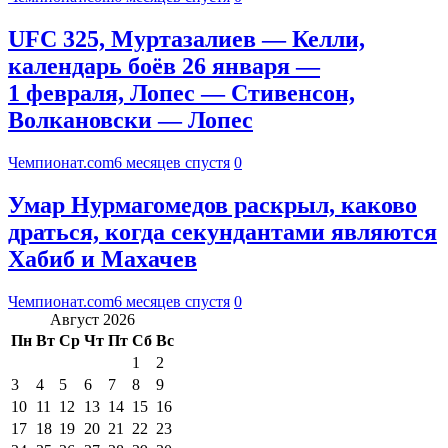
UFC 325, Муртазалиев — Келли,
календарь боёв 26 января —
1 февраля, Лопес — Стивенсон,
Волкановски — Лопес
Чемпионат.com
6 месяцев спустя
0
Умар Нурмагомедов раскрыл, каково
драться, когда секундантами являются
Хабиб и Махачев
Чемпионат.com
6 месяцев спустя
0
Август 2026
Пн
Вт
Ср
Чт
Пт
Сб
Вс
1
2
3
4
5
6
7
8
9
10
11
12
13
14
15
16
17
18
19
20
21
22
23