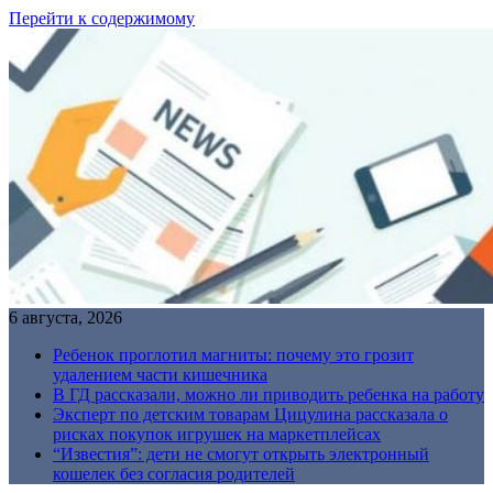
Перейти к содержимому
6 августа, 2026
Ребенок проглотил магниты: почему это грозит
удалением части кишечника
В ГД рассказали, можно ли приводить ребенка на работу
Эксперт по детским товарам Цицулина рассказала о
рисках покупок игрушек на маркетплейсах
“Известия”: дети не смогут открыть электронный
кошелек без согласия родителей