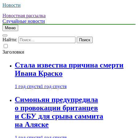
Новости
Новостная рассылка
Случайные новости
Меню
Найти:
Заголовки
Стала известна причина смерти
Ивана Краско
1 год спустя
1 год спустя
Симоньян предупредила
о провокации британцев
и СБУ для срыва саммита
на Аляске
1 год спустя
1 год спустя