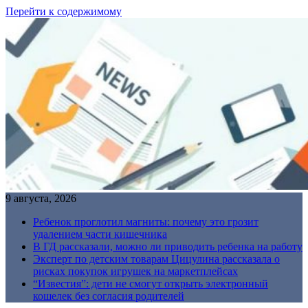
Перейти к содержимому
9 августа, 2026
Ребенок проглотил магниты: почему это грозит
удалением части кишечника
В ГД рассказали, можно ли приводить ребенка на работу
Эксперт по детским товарам Цицулина рассказала о
рисках покупок игрушек на маркетплейсах
“Известия”: дети не смогут открыть электронный
кошелек без согласия родителей