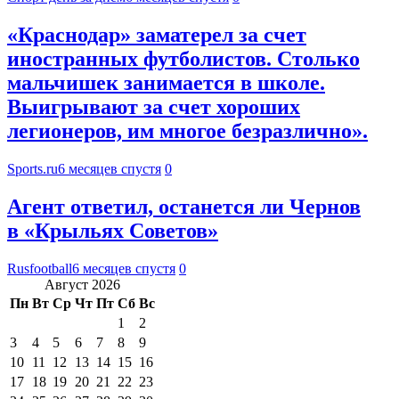
«Краснодар» заматерел за счет
иностранных футболистов. Столько
мальчишек занимается в школе.
Выигрывают за счет хороших
легионеров, им многое безразлично».
Sports.ru
6 месяцев спустя
0
Агент ответил, останется ли Чернов
в «Крыльях Советов»
Rusfootball
6 месяцев спустя
0
Август 2026
Пн
Вт
Ср
Чт
Пт
Сб
Вс
1
2
3
4
5
6
7
8
9
10
11
12
13
14
15
16
17
18
19
20
21
22
23