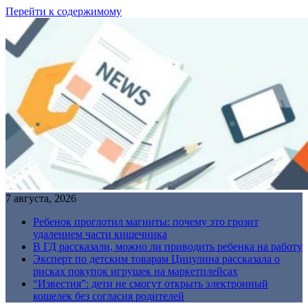
Перейти к содержимому
7 августа, 2026
Ребенок проглотил магниты: почему это грозит
удалением части кишечника
В ГД рассказали, можно ли приводить ребенка на работу
Эксперт по детским товарам Цицулина рассказала о
рисках покупок игрушек на маркетплейсах
“Известия”: дети не смогут открыть электронный
кошелек без согласия родителей