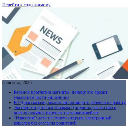
Перейти к содержимому
6 августа, 2026
Ребенок проглотил магниты: почему это грозит
удалением части кишечника
В ГД рассказали, можно ли приводить ребенка на работу
Эксперт по детским товарам Цицулина рассказала о
рисках покупок игрушек на маркетплейсах
“Известия”: дети не смогут открыть электронный
кошелек без согласия родителей