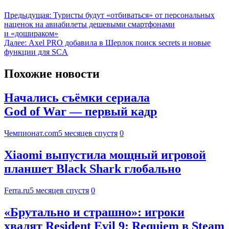
Предыдущая:
Туристы будут «отбиваться» от персональных
наценок на авиабилеты дешевыми смартфонами
и «дошираком»
Далее:
Axel PRO добавила в Шерлок поиск secrets и новые
функции для SCA
Похожие новости
Начались съёмки сериала
God of War — первый кадр
Чемпионат.com
5 месяцев спустя
0
Xiaomi выпустила мощный игровой
планшет Black Shark глобально
Ferra.ru
5 месяцев спустя
0
«Брутально и страшно»: игроки
хвалят Resident Evil 9: Requiem в Steam