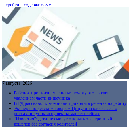
Перейти к содержимому
7 августа, 2026
Ребенок проглотил магниты: почему это грозит
удалением части кишечника
В ГД рассказали, можно ли приводить ребенка на работу
Эксперт по детским товарам Цицулина рассказала о
рисках покупок игрушек на маркетплейсах
“Известия”: дети не смогут открыть электронный
кошелек без согласия родителей