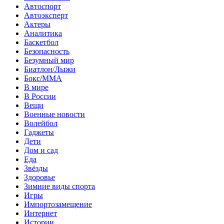
Автоспорт
Автоэксперт
Актеры
Аналитика
Баскетбол
Безопасность
Безумный мир
Биатлон/Лыжи
Бокс/MMA
В мире
В России
Вещи
Военные новости
Волейбол
Гаджеты
Дети
Дом и сад
Еда
Звёзды
Здоровье
Зимние виды спорта
Игры
Импортозамещение
Интернет
Истории