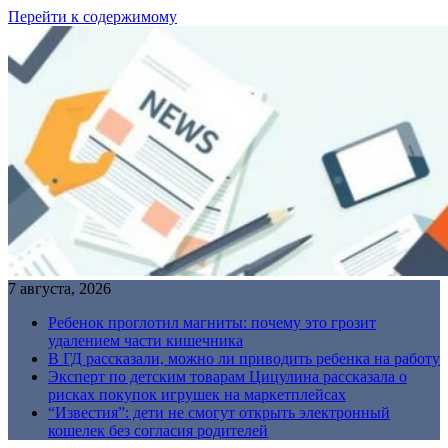
Перейти к содержимому
7 августа, 2026
Ребенок проглотил магниты: почему это грозит
удалением части кишечника
В ГД рассказали, можно ли приводить ребенка на работу
Эксперт по детским товарам Цицулина рассказала о
рисках покупок игрушек на маркетплейсах
“Известия”: дети не смогут открыть электронный
кошелек без согласия родителей