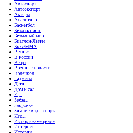
Автоспорт
Автоэксперт
Актеры
Аналитика
Баскетбол
Безопасность
Безумный мир
Биатлон/Лыжи
Бокс/MMA
В мире
В России
Вещи
Военные новости
Волейбол
Гаджеты
Дети
Дом и сад
Еда
Звёзды
Здоровье
Зимние виды спорта
Игры
Импортозамещение
Интернет
Истории