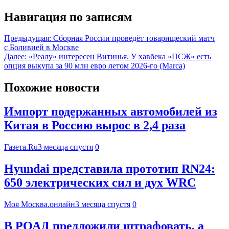
Навигация по записям
Предыдущая:
Сборная России проведёт товарищеский матч
с Боливией в Москве
Далее:
«Реалу» интересен Витинья. У хавбека «ПСЖ» есть
опция выкупа за 90 млн евро летом 2026-го (Marca)
Похожие новости
Импорт подержанных автомобилей из
Китая в Россию вырос в 2,4 раза
Газета.Ru
3 месяца спустя
0
Hyundai представила прототип RN24:
650 электрических сил и дух WRC
Моя Москва.онлайн
3 месяца спустя
0
В РОАД предложили штрафовать, а