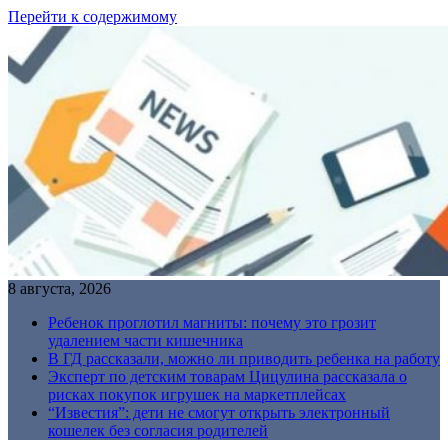
Перейти к содержимому
8 августа, 2026
Ребенок проглотил магниты: почему это грозит
удалением части кишечника
В ГД рассказали, можно ли приводить ребенка на работу
Эксперт по детским товарам Цицулина рассказала о
рисках покупок игрушек на маркетплейсах
“Известия”: дети не смогут открыть электронный
кошелек без согласия родителей