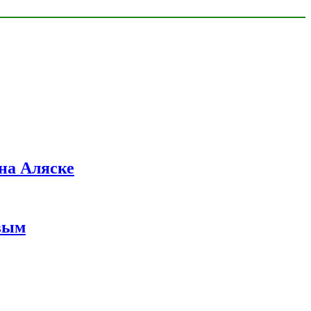
на Аляске
вым