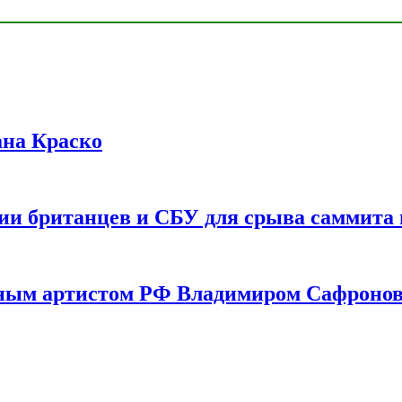
ана Краско
ии британцев и СБУ для срыва саммита 
одным артистом РФ Владимиром Сафроно