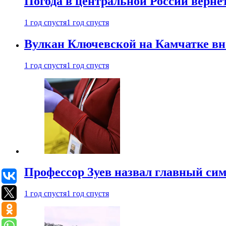
Погода в центральной России верне
1 год спустя
1 год спустя
Вулкан Ключевской на Камчатке вно
1 год спустя
1 год спустя
Профессор Зуев назвал главный си
1 год спустя
1 год спустя