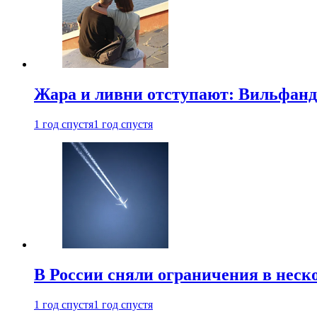
Жара и ливни отступают: Вильфанд
1 год спустя
1 год спустя
В России сняли ограничения в неск
1 год спустя
1 год спустя