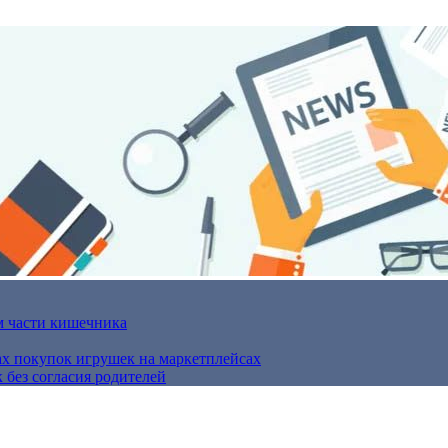
м части кишечника
ах покупок игрушек на маркетплейсах
 без согласия родителей