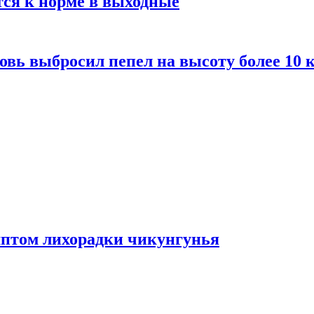
тся к норме в выходные
вь выбросил пепел на высоту более 10 
мптом лихорадки чикунгунья