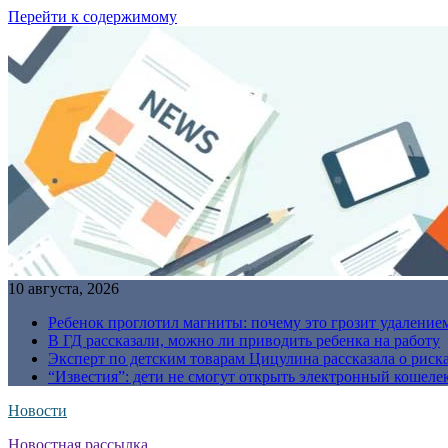
Перейти к содержимому
10 августа, 2026
Ребенок проглотил магниты: почему это грозит удаление
В ГД рассказали, можно ли приводить ребенка на работу
Эксперт по детским товарам Цицулина рассказала о риск
“Известия”: дети не смогут открыть электронный кошелек
Новости
Новостная рассылка