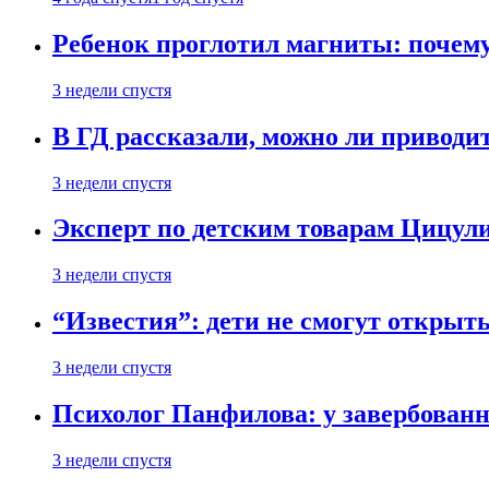
Ребенок проглотил магниты: почему
3 недели спустя
В ГД рассказали, можно ли приводит
3 недели спустя
Эксперт по детским товарам Цицули
3 недели спустя
“Известия”: дети не смогут открыт
3 недели спустя
Психолог Панфилова: у завербованн
3 недели спустя