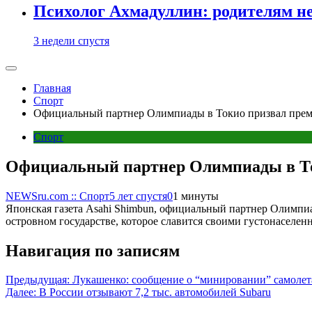
Психолог Ахмадуллин: родителям не 
3 недели спустя
Главная
Спорт
Официальный партнер Олимпиады в Токио призвал прем
Спорт
Официальный партнер Олимпиады в То
NEWSru.com :: Спорт
5 лет спустя
0
1 минуты
Японская газета Asahi Shimbun, официальный партнер Олимпи
островном государстве, которое славится своими густонаселе
Навигация по записям
Предыдущая:
Лукашенко: сообщение о “минировании” самолета
Далее:
В России отзывают 7,2 тыс. автомобилей Subaru