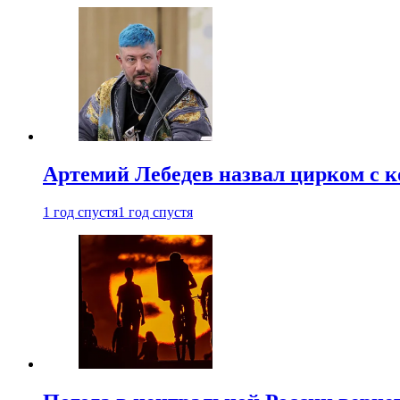
Артемий Лебедев назвал цирком с 
1 год спустя
1 год спустя