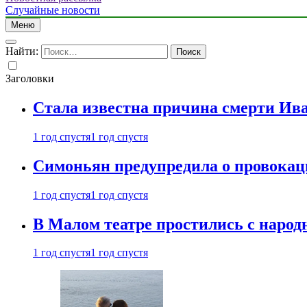
Случайные новости
Меню
Найти:
Заголовки
Стала известна причина смерти Ив
1 год спустя
1 год спустя
Симоньян предупредила о провокац
1 год спустя
1 год спустя
В Малом театре простились с нар
1 год спустя
1 год спустя