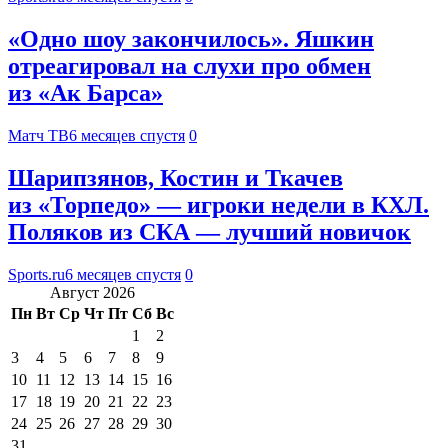
«Одно шоу закончилось». Яшкин
отреагировал на слухи про обмен
из «Ак Барса»
Матч ТВ
6 месяцев спустя
0
Шарипзянов, Костин и Ткачев
из «Торпедо» — игроки недели в КХЛ.
Поляков из СКА — лучший новичок
Sports.ru
6 месяцев спустя
0
Август 2026
Пн
Вт
Ср
Чт
Пт
Сб
Вс
1
2
3
4
5
6
7
8
9
10
11
12
13
14
15
16
17
18
19
20
21
22
23
24
25
26
27
28
29
30
31