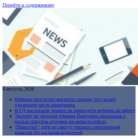
Перейти к содержимому
8 августа, 2026
Ребенок проглотил магниты: почему это грозит
удалением части кишечника
В ГД рассказали, можно ли приводить ребенка на работу
Эксперт по детским товарам Цицулина рассказала о
рисках покупок игрушек на маркетплейсах
“Известия”: дети не смогут открыть электронный
кошелек без согласия родителей