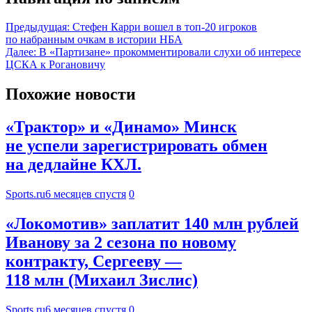
Предыдущая:
Стефен Карри вошел в топ‑20 игроков
по набранным очкам в истории НБА
Далее:
В «Партизане» прокомментировали слухи об интересе
ЦСКА к Рогановичу
Похожие новости
«Трактор» и «Динамо» Минск
не успели зарегистрировать обмен
на дедлайне КХЛ.
Sports.ru
6 месяцев спустя
0
«Локомотив» заплатит 140 млн рублей
Иванову за 2 сезона по новому
контракту, Сергееву —
118 млн (Михаил Зислис)
Sports.ru
6 месяцев спустя
0