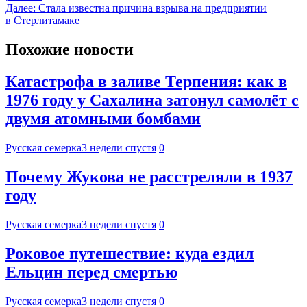
Далее:
Стала известна причина взрыва на предприятии
в Стерлитамаке
Похожие новости
Катастрофа в заливе Терпения: как в
1976 году у Сахалина затонул самолёт с
двумя атомными бомбами
Русская семерка
3 недели спустя
0
Почему Жукова не расстреляли в 1937
году
Русская семерка
3 недели спустя
0
Роковое путешествие: куда ездил
Ельцин перед смертью
Русская семерка
3 недели спустя
0