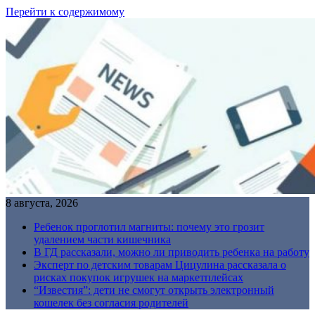
Перейти к содержимому
8 августа, 2026
Ребенок проглотил магниты: почему это грозит
удалением части кишечника
В ГД рассказали, можно ли приводить ребенка на работу
Эксперт по детским товарам Цицулина рассказала о
рисках покупок игрушек на маркетплейсах
“Известия”: дети не смогут открыть электронный
кошелек без согласия родителей