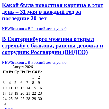
Какой была новостная картина в этот
день – 31 мая в каждый год за
последние 20 лет
NEWSru.com :: В России
5 лет спустя
0
В Екатеринбурге мужчина открыл
стрельбу с балкона, ранены девочка и
сотрудник Росгвардии (ВИДЕО)
NEWSru.com :: В России
5 лет спустя
0
Август 2026
Пн
Вт
Ср
Чт
Пт
Сб
Вс
1
2
3
4
5
6
7
8
9
10
11
12
13
14
15
16
17
18
19
20
21
22
23
24
25
26
27
28
29
30
31