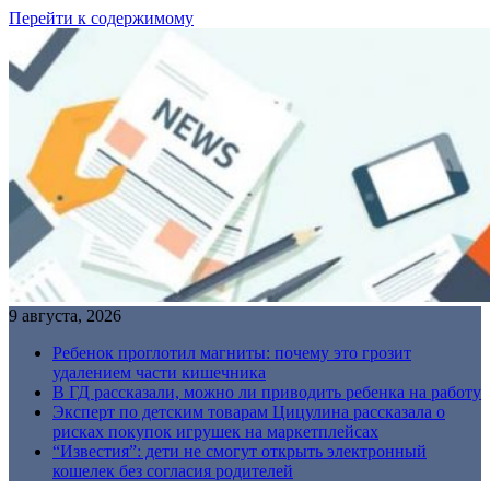
Перейти к содержимому
9 августа, 2026
Ребенок проглотил магниты: почему это грозит
удалением части кишечника
В ГД рассказали, можно ли приводить ребенка на работу
Эксперт по детским товарам Цицулина рассказала о
рисках покупок игрушек на маркетплейсах
“Известия”: дети не смогут открыть электронный
кошелек без согласия родителей