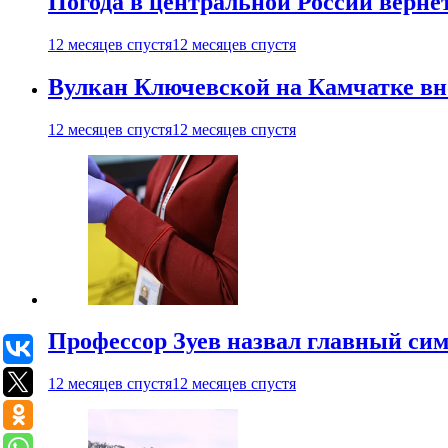
Погода в центральной России верне
12 месяцев спустя
12 месяцев спустя
Вулкан Ключевской на Камчатке вно
12 месяцев спустя
12 месяцев спустя
Профессор Зуев назвал главный си
12 месяцев спустя
12 месяцев спустя