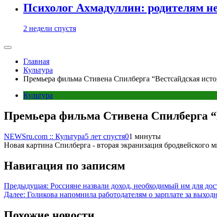
Психолог Ахмадуллин: родителям не 
2 недели спустя
Главная
Культура
Премьера фильма Стивена Спилберга “‎Вестсайдская исто
Культура
Премьера фильма Стивена Спилберга “‎
NEWSru.com :: Культура
5 лет спустя
0
1 минуты
Новая картина Спилберга - вторая экранизация бродвейского м
Навигация по записям
Предыдущая:
Россияне назвали доход, необходимый им для дос
Далее:
Голикова напомнила работодателям о зарплате за выходн
Похожие новости