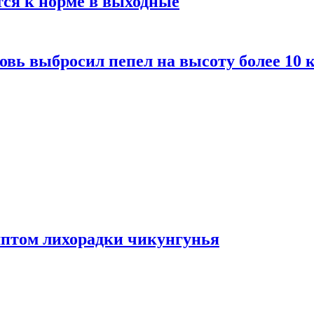
тся к норме в выходные
вь выбросил пепел на высоту более 10 
мптом лихорадки чикунгунья