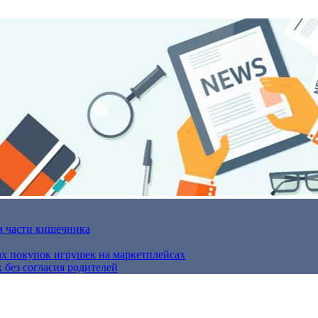
м части кишечника
ах покупок игрушек на маркетплейсах
 без согласия родителей