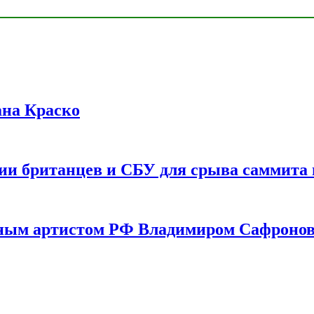
ана Краско
ии британцев и СБУ для срыва саммита 
одным артистом РФ Владимиром Сафроно