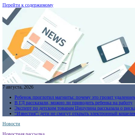
Перейти к содержимому
7 августа, 2026
Ребенок проглотил магниты: почему это грозит удаление
В ГД рассказали, можно ли приводить ребенка на работу
Эксперт по детским товарам Цицулина рассказала о риск
“Известия”: дети не смогут открыть электронный кошелек
Новости
Новостная рассылка