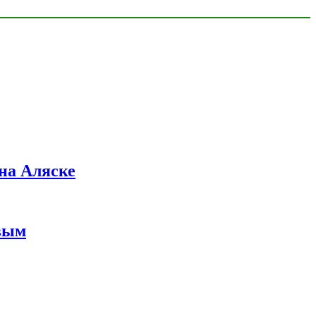
на Аляске
вым