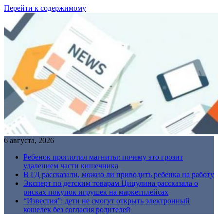
Перейти к содержимому
6 августа, 2026
Ребенок проглотил магниты: почему это грозит
удалением части кишечника
В ГД рассказали, можно ли приводить ребенка на работу
Эксперт по детским товарам Цицулина рассказала о
рисках покупок игрушек на маркетплейсах
“Известия”: дети не смогут открыть электронный
кошелек без согласия родителей