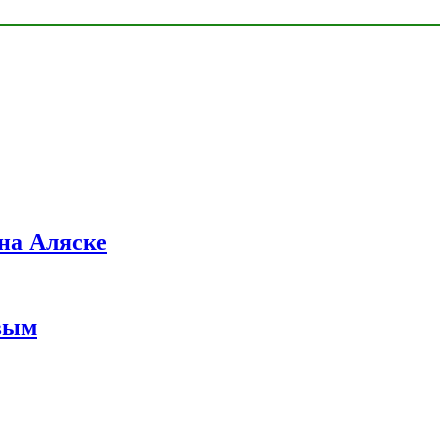
на Аляске
вым