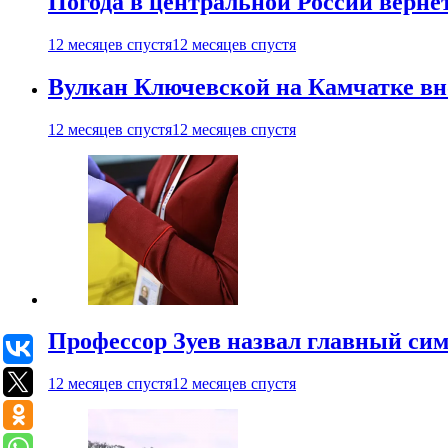
Погода в центральной России верне
12 месяцев спустя
12 месяцев спустя
Вулкан Ключевской на Камчатке вно
12 месяцев спустя
12 месяцев спустя
Профессор Зуев назвал главный си
12 месяцев спустя
12 месяцев спустя