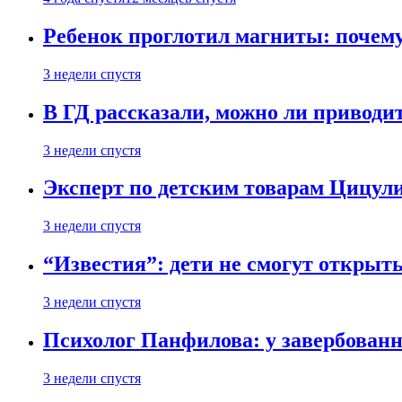
Ребенок проглотил магниты: почему
3 недели спустя
В ГД рассказали, можно ли приводит
3 недели спустя
Эксперт по детским товарам Цицули
3 недели спустя
“Известия”: дети не смогут открыт
3 недели спустя
Психолог Панфилова: у завербованн
3 недели спустя