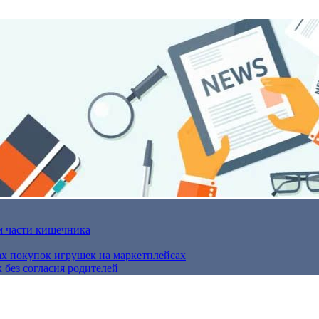
м части кишечника
ах покупок игрушек на маркетплейсах
 без согласия родителей