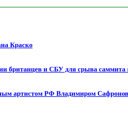
ана Краско
ии британцев и СБУ для срыва саммита 
одным артистом РФ Владимиром Сафроно