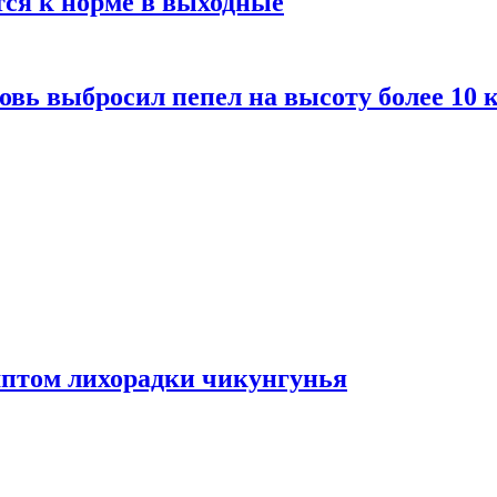
тся к норме в выходные
вь выбросил пепел на высоту более 10 
мптом лихорадки чикунгунья