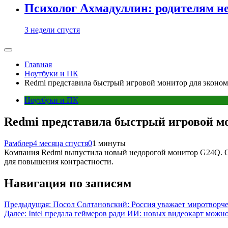
Психолог Ахмадуллин: родителям не 
3 недели спустя
Главная
Ноутбуки и ПК
Redmi представила быстрый игровой монитор для эконо
Ноутбуки и ПК
Redmi представила быстрый игровой м
Рамблер
4 месяца спустя
0
1 минуты
Компания Redmi выпустила новый недорогой монитор G24Q. Он
для повышения контрастности.
Навигация по записям
Предыдущая:
Посол Солтановский: Россия уважает миротвор
Далее:
Intel предала геймеров ради ИИ: новых видеокарт можно