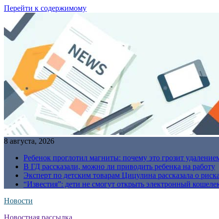
Перейти к содержимому
8 августа, 2026
Ребенок проглотил магниты: почему это грозит удаление
В ГД рассказали, можно ли приводить ребенка на работу
Эксперт по детским товарам Цицулина рассказала о риск
“Известия”: дети не смогут открыть электронный кошелек
Новости
Новостная рассылка