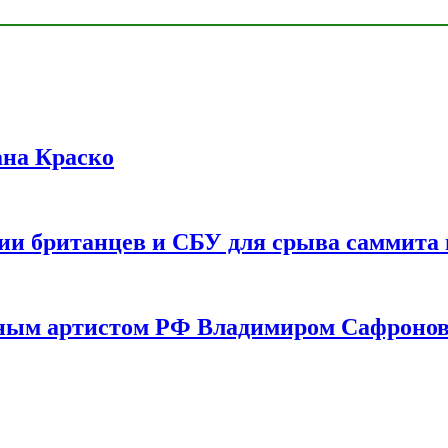
ана Краско
ии британцев и СБУ для срыва саммита 
одным артистом РФ Владимиром Сафроно