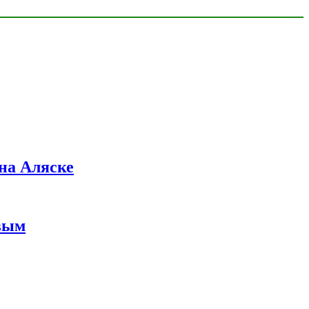
на Аляске
вым