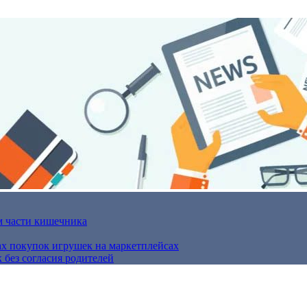
м части кишечника
ах покупок игрушек на маркетплейсах
 без согласия родителей