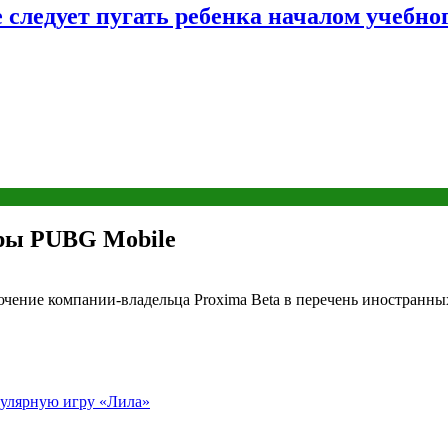
следует пугать ребенка началом учебног
ры PUBG Mobile
ение компании-владельца Proxima Beta в перечень иностранных
пулярную игру «Лила»