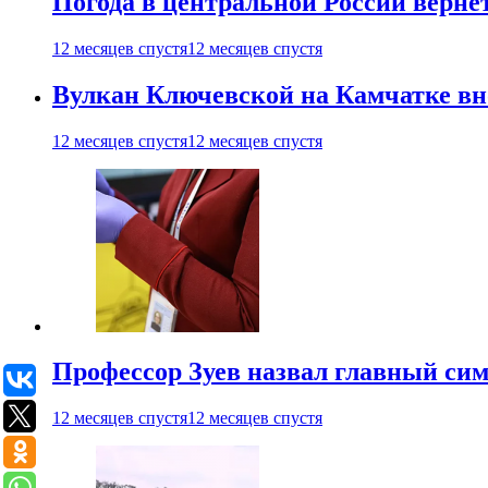
Погода в центральной России верне
12 месяцев спустя
12 месяцев спустя
Вулкан Ключевской на Камчатке вно
12 месяцев спустя
12 месяцев спустя
Профессор Зуев назвал главный си
12 месяцев спустя
12 месяцев спустя