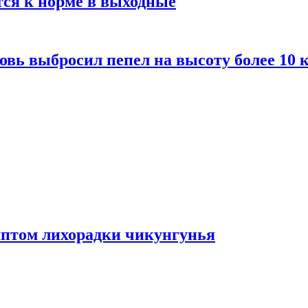
тся к норме в выходные
вь выбросил пепел на высоту более 10 
мптом лихорадки чикунгунья