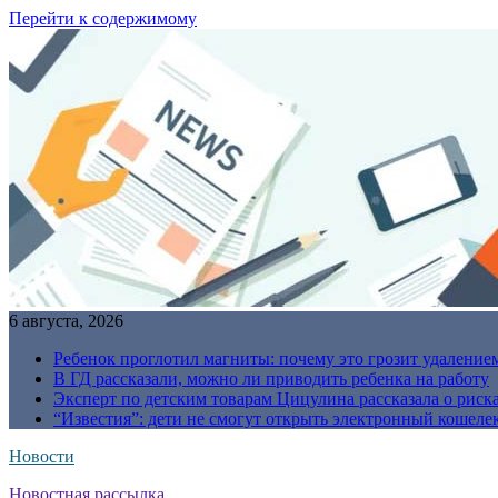
Перейти к содержимому
6 августа, 2026
Ребенок проглотил магниты: почему это грозит удаление
В ГД рассказали, можно ли приводить ребенка на работу
Эксперт по детским товарам Цицулина рассказала о риск
“Известия”: дети не смогут открыть электронный кошелек
Новости
Новостная рассылка