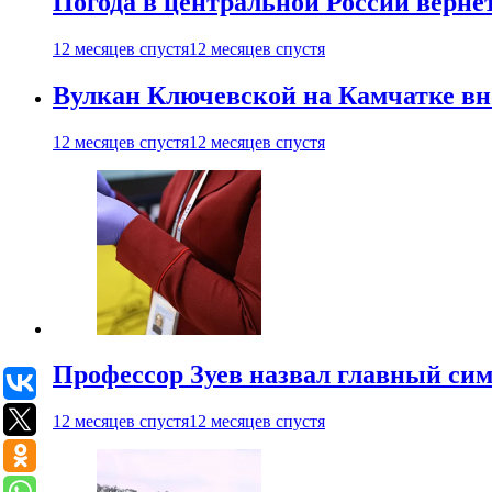
Погода в центральной России верне
12 месяцев спустя
12 месяцев спустя
Вулкан Ключевской на Камчатке вно
12 месяцев спустя
12 месяцев спустя
Профессор Зуев назвал главный си
12 месяцев спустя
12 месяцев спустя