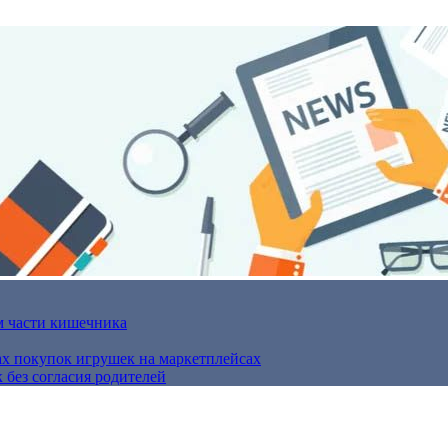
м части кишечника
ах покупок игрушек на маркетплейсах
 без согласия родителей