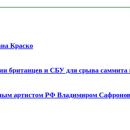
ана Краско
ии британцев и СБУ для срыва саммита 
одным артистом РФ Владимиром Сафроно