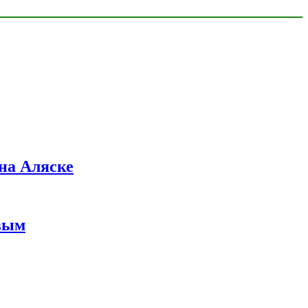
на Аляске
вым