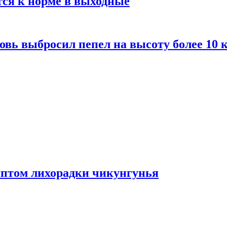
тся к норме в выходные
вь выбросил пепел на высоту более 10 
мптом лихорадки чикунгунья