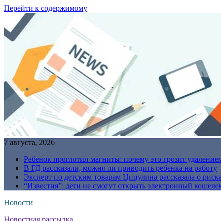
Перейти к содержимому
7 августа, 2026
Ребенок проглотил магниты: почему это грозит удаление
В ГД рассказали, можно ли приводить ребенка на работу
Эксперт по детским товарам Цицулина рассказала о риск
“Известия”: дети не смогут открыть электронный кошелек
Новости
Новостная рассылка