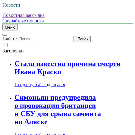
Новости
Новостная рассылка
Случайные новости
Меню
Найти:
Заголовки
Стала известна причина смерти
Ивана Краско
1 год спустя
1 год спустя
Симоньян предупредила
о провокации британцев
и СБУ для срыва саммита
на Аляске
1 год спустя
1 год спустя