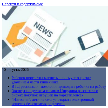
Перейти к содержимому
10 августа, 2026
Ребенок проглотил магниты: почему это грозит
удалением части кишечника
В ГД рассказали, можно ли приводить ребенка на работу
Эксперт по детским товарам Цицулина рассказала о
рисках покупок игрушек на маркетплейсах
“Известия”: дети не смогут открыть электронный
кошелек без согласия родителей