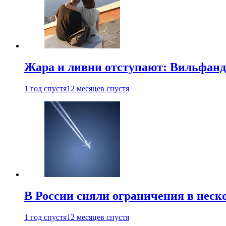
Жара и ливни отступают: Вильфанд
1 год спустя
12 месяцев спустя
В России сняли ограничения в неск
1 год спустя
12 месяцев спустя