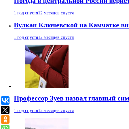
Погода в центральной России верне
1 год спустя
12 месяцев спустя
Вулкан Ключевской на Камчатке вно
1 год спустя
12 месяцев спустя
Профессор Зуев назвал главный си
1 год спустя
12 месяцев спустя