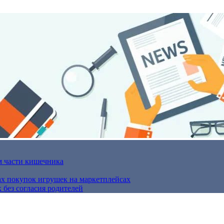
м части кишечника
ах покупок игрушек на маркетплейсах
 без согласия родителей