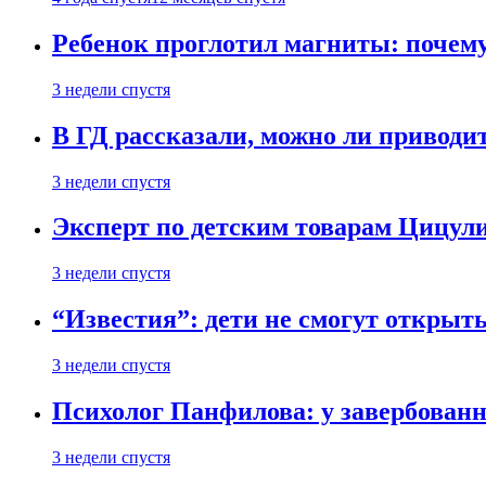
Ребенок проглотил магниты: почему
3 недели спустя
В ГД рассказали, можно ли приводит
3 недели спустя
Эксперт по детским товарам Цицули
3 недели спустя
“Известия”: дети не смогут открыт
3 недели спустя
Психолог Панфилова: у завербованн
3 недели спустя