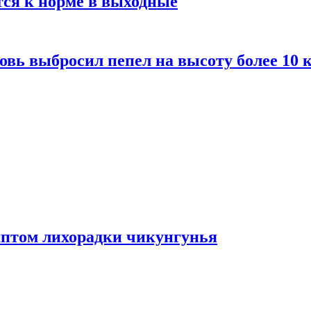
тся к норме в выходные
вь выбросил пепел на высоту более 10 
мптом лихорадки чикунгунья