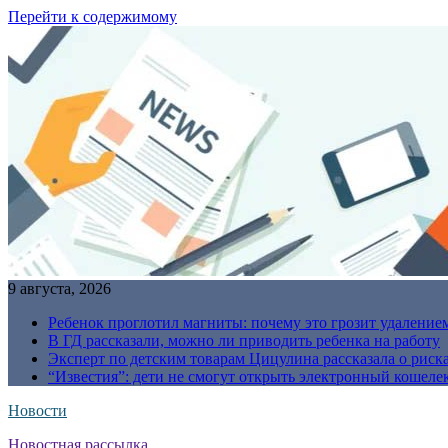
Перейти к содержимому
9 августа, 2026
Ребенок проглотил магниты: почему это грозит удаление
В ГД рассказали, можно ли приводить ребенка на работу
Эксперт по детским товарам Цицулина рассказала о риск
“Известия”: дети не смогут открыть электронный кошелек
Новости
Новостная рассылка