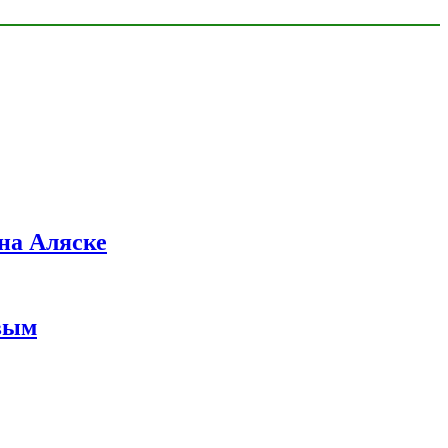
на Аляске
вым