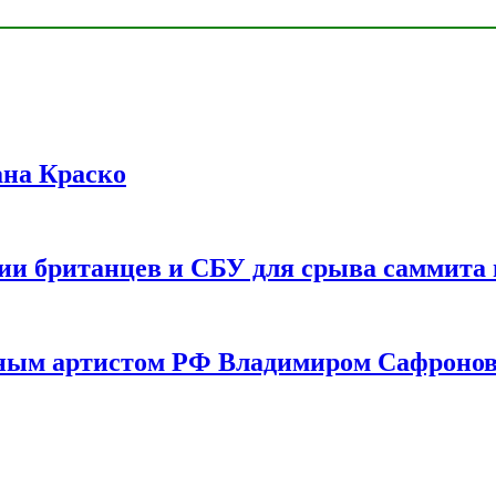
ана Краско
ии британцев и СБУ для срыва саммита 
одным артистом РФ Владимиром Сафроно