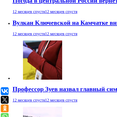
Погода в центральной России верне
12 месяцев спустя
12 месяцев спустя
Вулкан Ключевской на Камчатке вно
12 месяцев спустя
12 месяцев спустя
Профессор Зуев назвал главный си
12 месяцев спустя
12 месяцев спустя