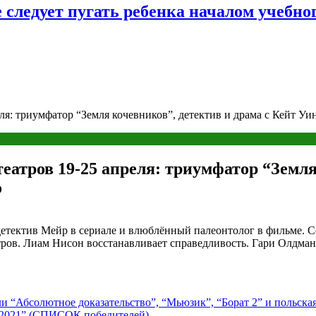
следует пугать ребенка началом учебног
я: триумфатор “Земля кочевников”, детектив и драма с Кейт Уи
атров 19-25 апреля: триумфатор “Земля 
о
детектив Мейр в сериале и влюблённый палеонтолог в фильме. С
ров. Лиам Нисон восстанавливает справедливость. Гари Олдман
 “Абсолютное доказательство”, “Мьюзик”, “Борат 2” и польская
-2021” (СПИСОК победителей)