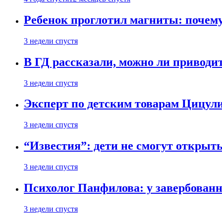
Ребенок проглотил магниты: почему
3 недели спустя
В ГД рассказали, можно ли приводит
3 недели спустя
Эксперт по детским товарам Цицули
3 недели спустя
“Известия”: дети не смогут открыт
3 недели спустя
Психолог Панфилова: у завербованн
3 недели спустя