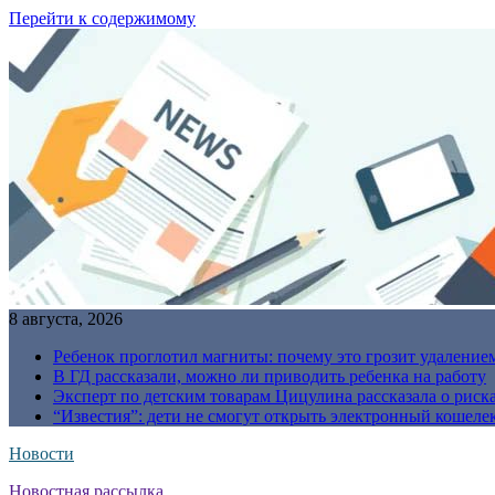
Перейти к содержимому
8 августа, 2026
Ребенок проглотил магниты: почему это грозит удаление
В ГД рассказали, можно ли приводить ребенка на работу
Эксперт по детским товарам Цицулина рассказала о риск
“Известия”: дети не смогут открыть электронный кошелек
Новости
Новостная рассылка