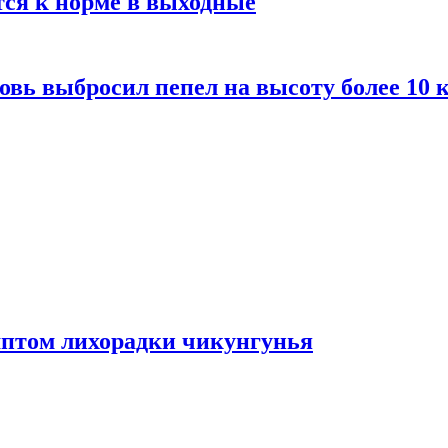
тся к норме в выходные
вь выбросил пепел на высоту более 10 
мптом лихорадки чикунгунья