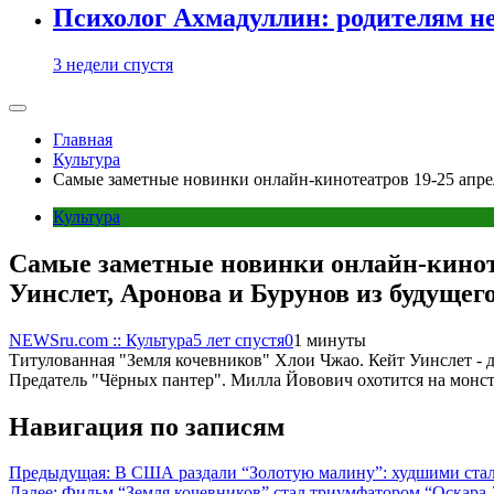
Психолог Ахмадуллин: родителям не 
3 недели спустя
Главная
Культура
Самые заметные новинки онлайн-кинотеатров 19-25 апрел
Культура
Самые заметные новинки онлайн-киноте
Уинслет, Аронова и Бурунов из будущег
NEWSru.com :: Культура
5 лет спустя
0
1 минуты
Титулованная "Земля кочевников" Хлои Чжао. Кейт Уинслет - 
Предатель "Чёрных пантер". Милла Йовович охотится на монст
Навигация по записям
Предыдущая:
В США раздали “Золотую малину”: худшими стали
Далее:
Фильм “Земля кочевников” стал триумфатором “Оскара