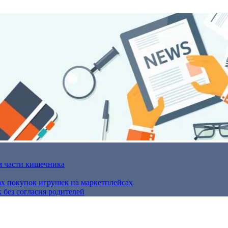
м части кишечника
ах покупок игрушек на маркетплейсах
 без согласия родителей