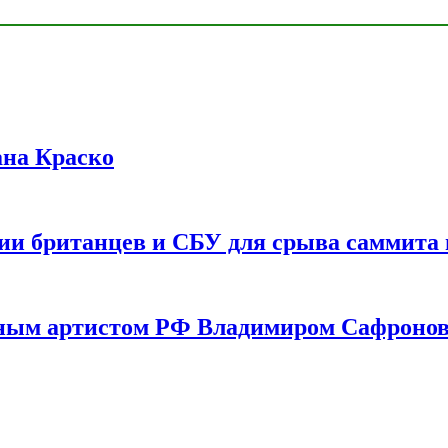
ана Краско
ии британцев и СБУ для срыва саммита 
одным артистом РФ Владимиром Сафроно