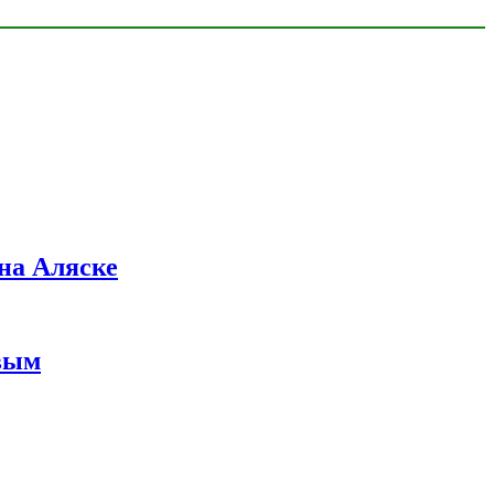
на Аляске
вым