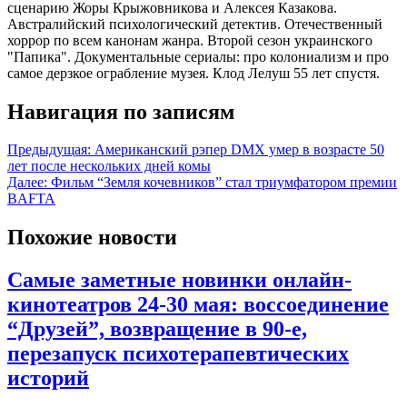
сценарию Жоры Крыжовникова и Алексея Казакова.
Австралийский психологический детектив. Отечественный
хоррор по всем канонам жанра. Второй сезон украинского
"Папика". Документальные сериалы: про колониализм и про
самое дерзкое ограбление музея. Клод Лелуш 55 лет спустя.
Навигация по записям
Предыдущая:
Американский рэпер DMX умер в возрасте 50
лет после нескольких дней комы
Далее:
Фильм “Земля кочевников” стал триумфатором премии
BAFTA
Похожие новости
Самые заметные новинки онлайн-
кинотеатров 24-30 мая: воссоединение
“Друзей”, возвращение в 90-е,
перезапуск психотерапевтических
историй