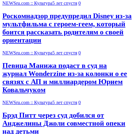
NEWSru.com :: Культура
5 лет спустя
0
Роскомнадзор предупредил Disney из-за
мультфильма c героем-геем, который
боится рассказать родителям о своей
ориентации
NEWSru.com :: Культура
5 лет спустя
0
Певица Манижа подаст в суд на
журнал Wonderzine из-за колонки о ее
связях с АП и миллиардером Юрием
Ковальчуком
NEWSru.com :: Культура
5 лет спустя
0
Брэд Питт через суд добился от
Анджелины Джоли совместной опеки
над детьми