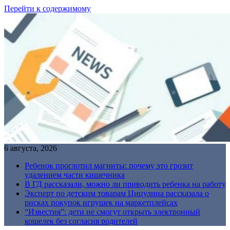
Перейти к содержимому
6 августа, 2026
Ребенок проглотил магниты: почему это грозит
удалением части кишечника
В ГД рассказали, можно ли приводить ребенка на работу
Эксперт по детским товарам Цицулина рассказала о
рисках покупок игрушек на маркетплейсах
“Известия”: дети не смогут открыть электронный
кошелек без согласия родителей