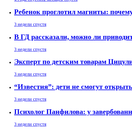
Ребенок проглотил магниты: почему
3 недели спустя
В ГД рассказали, можно ли приводит
3 недели спустя
Эксперт по детским товарам Цицули
3 недели спустя
“Известия”: дети не смогут открыт
3 недели спустя
Психолог Панфилова: у завербованн
3 недели спустя