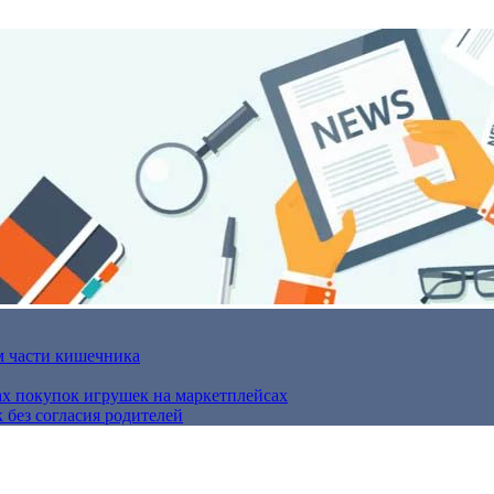
м части кишечника
ах покупок игрушек на маркетплейсах
 без согласия родителей