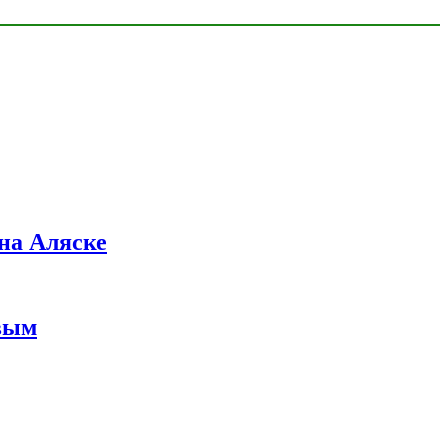
на Аляске
вым