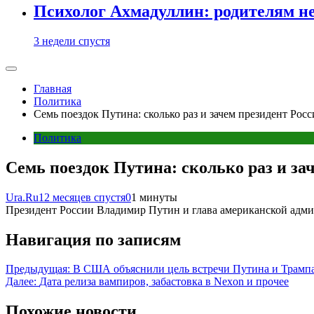
Психолог Ахмадуллин: родителям не 
3 недели спустя
Главная
Политика
Семь поездок Путина: сколько раз и зачем президент Ро
Политика
Семь поездок Путина: сколько раз и за
Ura.Ru
12 месяцев спустя
0
1 минуты
Президент России Владимир Путин и глава американской адми
Навигация по записям
Предыдущая:
В США объяснили цель встречи Путина и Трамп
Далее:
Дата релиза вампиров, забастовка в Nexon и прочее
Похожие новости