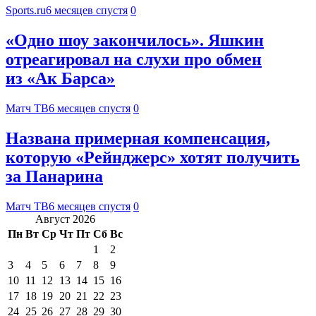
Sports.ru
6 месяцев спустя
0
«Одно шоу закончилось». Яшкин
отреагировал на слухи про обмен
из «Ак Барса»
Матч ТВ
6 месяцев спустя
0
Названа примерная компенсация,
которую «Рейнджерс» хотят получить
за Панарина
Матч ТВ
6 месяцев спустя
0
Август 2026
Пн
Вт
Ср
Чт
Пт
Сб
Вс
1
2
3
4
5
6
7
8
9
10
11
12
13
14
15
16
17
18
19
20
21
22
23
24
25
26
27
28
29
30