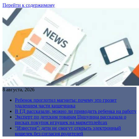
Перейти к содержимому
8 августа, 2026
Ребенок проглотил магниты: почему это грозит
удалением части кишечника
В ГД рассказали, можно ли приводить ребенка на работу
Эксперт по детским товарам Цицулина рассказала о
рисках покупок игрушек на маркетплейсах
“Известия”: дети не смогут открыть электронный
кошелек без согласия родителей