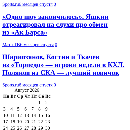
Sports.ru
6 месяцев спустя
0
«Одно шоу закончилось». Яшкин
отреагировал на слухи про обмен
из «Ак Барса»
Матч ТВ
6 месяцев спустя
0
Шарипзянов, Костин и Ткачев
из «Торпедо» — игроки недели в КХЛ.
Поляков из СКА — лучший новичок
Sports.ru
6 месяцев спустя
0
Август 2026
Пн
Вт
Ср
Чт
Пт
Сб
Вс
1
2
3
4
5
6
7
8
9
10
11
12
13
14
15
16
17
18
19
20
21
22
23
24
25
26
27
28
29
30