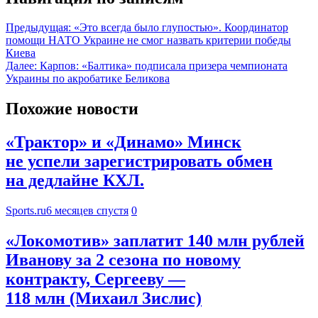
Предыдущая:
«Это всегда было глупостью». Координатор
помощи НАТО Украине не смог назвать критерии победы
Киева
Далее:
Карпов: «Балтика» подписала призера чемпионата
Украины по акробатике Беликова
Похожие новости
«Трактор» и «Динамо» Минск
не успели зарегистрировать обмен
на дедлайне КХЛ.
Sports.ru
6 месяцев спустя
0
«Локомотив» заплатит 140 млн рублей
Иванову за 2 сезона по новому
контракту, Сергееву —
118 млн (Михаил Зислис)