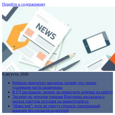
Перейти к содержимому
6 августа, 2026
Ребенок проглотил магниты: почему это грозит
удалением части кишечника
В ГД рассказали, можно ли приводить ребенка на работу
Эксперт по детским товарам Цицулина рассказала о
рисках покупок игрушек на маркетплейсах
“Известия”: дети не смогут открыть электронный
кошелек без согласия родителей