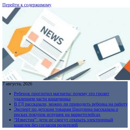
Перейти к содержимому
7 августа, 2026
Ребенок проглотил магниты: почему это грозит
удалением части кишечника
В ГД рассказали, можно ли приводить ребенка на работу
Эксперт по детским товарам Цицулина рассказала о
рисках покупок игрушек на маркетплейсах
“Известия”: дети не смогут открыть электронный
кошелек без согласия родителей