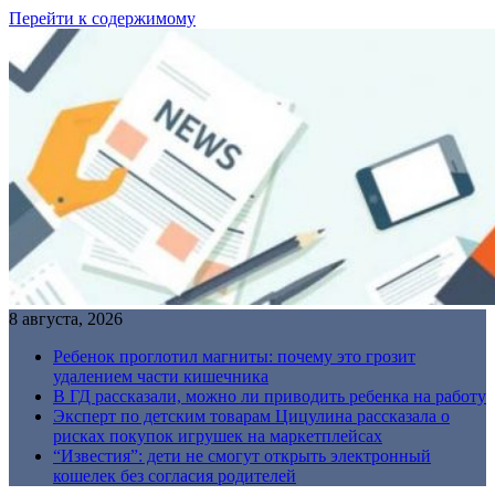
Перейти к содержимому
8 августа, 2026
Ребенок проглотил магниты: почему это грозит
удалением части кишечника
В ГД рассказали, можно ли приводить ребенка на работу
Эксперт по детским товарам Цицулина рассказала о
рисках покупок игрушек на маркетплейсах
“Известия”: дети не смогут открыть электронный
кошелек без согласия родителей