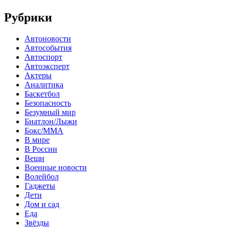
Рубрики
Автоновости
Автособытия
Автоспорт
Автоэксперт
Актеры
Аналитика
Баскетбол
Безопасность
Безумный мир
Биатлон/Лыжи
Бокс/MMA
В мире
В России
Вещи
Военные новости
Волейбол
Гаджеты
Дети
Дом и сад
Еда
Звёзды