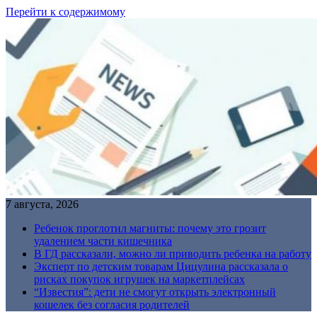
Перейти к содержимому
7 августа, 2026
Ребенок проглотил магниты: почему это грозит
удалением части кишечника
В ГД рассказали, можно ли приводить ребенка на работу
Эксперт по детским товарам Цицулина рассказала о
рисках покупок игрушек на маркетплейсах
“Известия”: дети не смогут открыть электронный
кошелек без согласия родителей