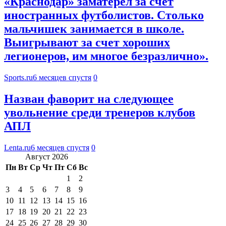
«Краснодар» заматерел за счет
иностранных футболистов. Столько
мальчишек занимается в школе.
Выигрывают за счет хороших
легионеров, им многое безразлично».
Sports.ru
6 месяцев спустя
0
Назван фаворит на следующее
увольнение среди тренеров клубов
АПЛ
Lenta.ru
6 месяцев спустя
0
Август 2026
Пн
Вт
Ср
Чт
Пт
Сб
Вс
1
2
3
4
5
6
7
8
9
10
11
12
13
14
15
16
17
18
19
20
21
22
23
24
25
26
27
28
29
30