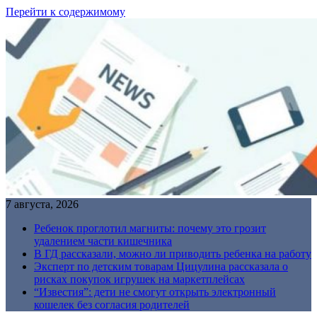
Перейти к содержимому
7 августа, 2026
Ребенок проглотил магниты: почему это грозит
удалением части кишечника
В ГД рассказали, можно ли приводить ребенка на работу
Эксперт по детским товарам Цицулина рассказала о
рисках покупок игрушек на маркетплейсах
“Известия”: дети не смогут открыть электронный
кошелек без согласия родителей