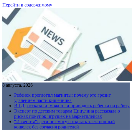
Перейти к содержимому
8 августа, 2026
Ребенок проглотил магниты: почему это грозит
удалением части кишечника
В ГД рассказали, можно ли приводить ребенка на работу
Эксперт по детским товарам Цицулина рассказала о
рисках покупок игрушек на маркетплейсах
“Известия”: дети не смогут открыть электронный
кошелек без согласия родителей