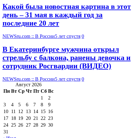
Какой была новостная картина в этот
день – 31 мая в каждый год за
последние 20 лет
NEWSru.com :: В России
5 лет спустя
0
В Екатеринбурге мужчина открыл
стрельбу с балкона, ранены девочка и
сотрудник Росгвардии (ВИДЕО)
NEWSru.com :: В России
5 лет спустя
0
Август 2026
Пн
Вт
Ср
Чт
Пт
Сб
Вс
1
2
3
4
5
6
7
8
9
10
11
12
13
14
15
16
17
18
19
20
21
22
23
24
25
26
27
28
29
30
31