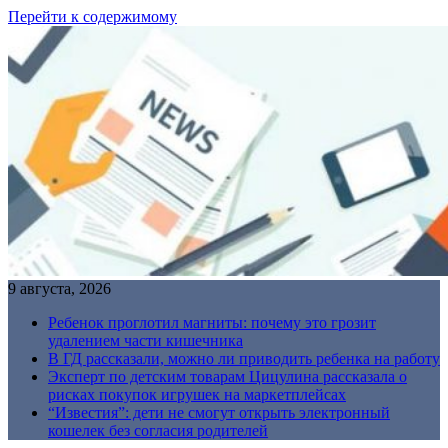
Перейти к содержимому
9 августа, 2026
Ребенок проглотил магниты: почему это грозит
удалением части кишечника
В ГД рассказали, можно ли приводить ребенка на работу
Эксперт по детским товарам Цицулина рассказала о
рисках покупок игрушек на маркетплейсах
“Известия”: дети не смогут открыть электронный
кошелек без согласия родителей