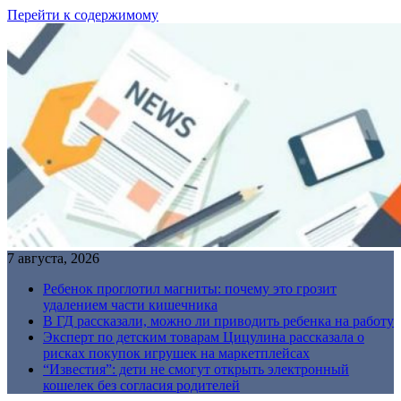
Перейти к содержимому
7 августа, 2026
Ребенок проглотил магниты: почему это грозит
удалением части кишечника
В ГД рассказали, можно ли приводить ребенка на работу
Эксперт по детским товарам Цицулина рассказала о
рисках покупок игрушек на маркетплейсах
“Известия”: дети не смогут открыть электронный
кошелек без согласия родителей