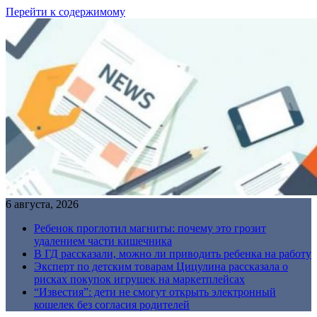
Перейти к содержимому
6 августа, 2026
Ребенок проглотил магниты: почему это грозит
удалением части кишечника
В ГД рассказали, можно ли приводить ребенка на работу
Эксперт по детским товарам Цицулина рассказала о
рисках покупок игрушек на маркетплейсах
“Известия”: дети не смогут открыть электронный
кошелек без согласия родителей