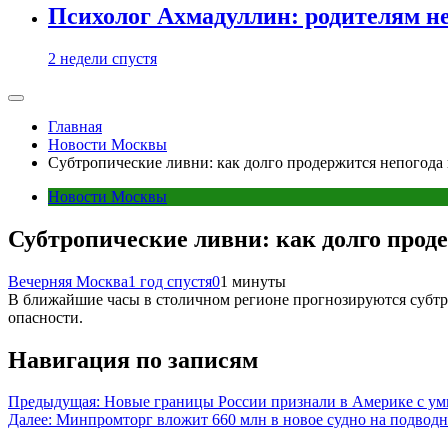
Психолог Ахмадуллин: родителям не 
2 недели спустя
Главная
Новости Москвы
Субтропические ливни: как долго продержится непогода
Новости Москвы
Субтропические ливни: как долго прод
Вечерняя Москва
1 год спустя
0
1 минуты
В ближайшие часы в столичном регионе прогнозируются субтро
опасности.
Навигация по записям
Предыдущая:
Новые границы России признали в Америке с у
Далее:
Минпромторг вложит 660 млн в новое судно на подвод