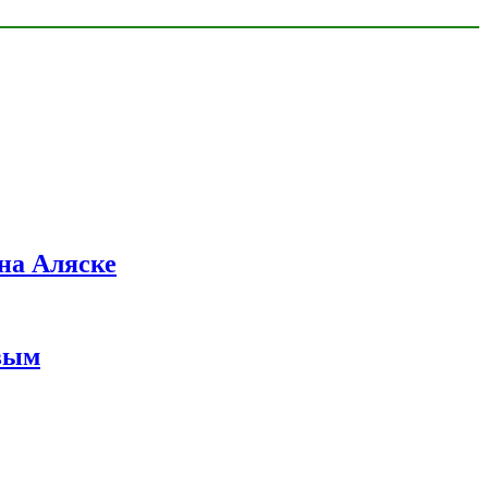
на Аляске
вым