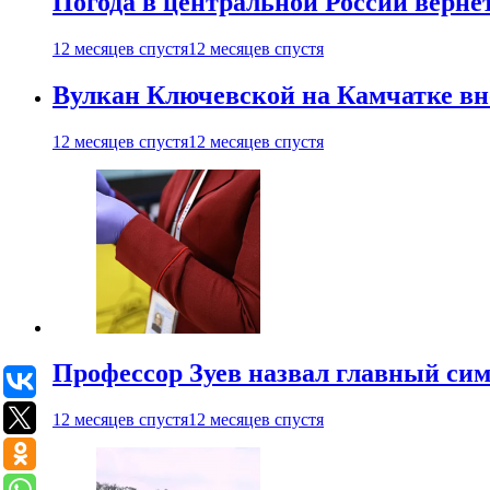
Погода в центральной России верне
12 месяцев спустя
12 месяцев спустя
Вулкан Ключевской на Камчатке вно
12 месяцев спустя
12 месяцев спустя
Профессор Зуев назвал главный си
12 месяцев спустя
12 месяцев спустя