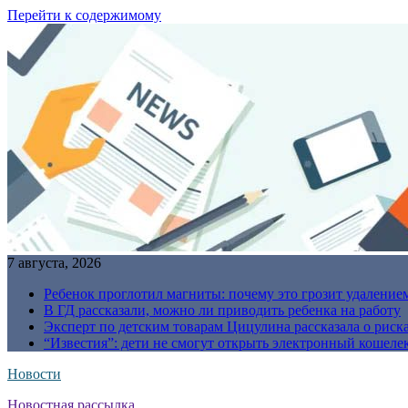
Перейти к содержимому
7 августа, 2026
Ребенок проглотил магниты: почему это грозит удаление
В ГД рассказали, можно ли приводить ребенка на работу
Эксперт по детским товарам Цицулина рассказала о риск
“Известия”: дети не смогут открыть электронный кошелек
Новости
Новостная рассылка