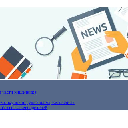
м части кишечника
ах покупок игрушек на маркетплейсах
 без согласия родителей