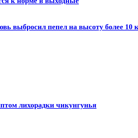
тся к норме в выходные
вь выбросил пепел на высоту более 10 
мптом лихорадки чикунгунья