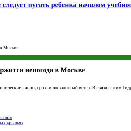
следует пугать ребенка началом учебног
 в Москве
ержится непогода в Москве
пические ливни, гроза и шквалистый ветер. В связи с этим Ги
мыслом
ных крыльях