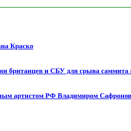
ана Краско
ии британцев и СБУ для срыва саммита 
одным артистом РФ Владимиром Сафроно