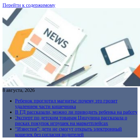
Перейти к содержимому
8 августа, 2026
Ребенок проглотил магниты: почему это грозит
удалением части кишечника
В ГД рассказали, можно ли приводить ребенка на работу
Эксперт по детским товарам Цицулина рассказала о
рисках покупок игрушек на маркетплейсах
“Известия”: дети не смогут открыть электронный
кошелек без согласия родителей