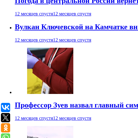
Погода в центральной России верне
12 месяцев спустя
12 месяцев спустя
Вулкан Ключевской на Камчатке вно
12 месяцев спустя
12 месяцев спустя
Профессор Зуев назвал главный си
12 месяцев спустя
12 месяцев спустя