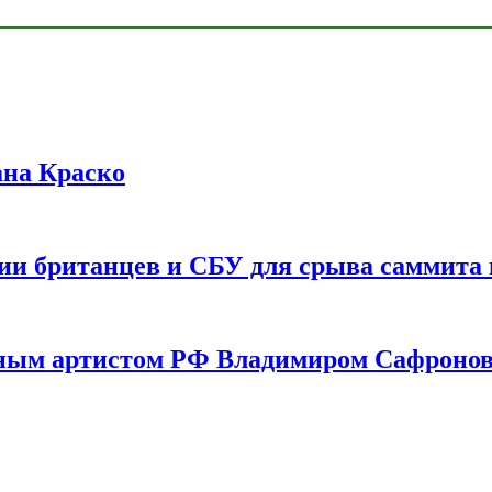
ана Краско
ии британцев и СБУ для срыва саммита 
одным артистом РФ Владимиром Сафроно