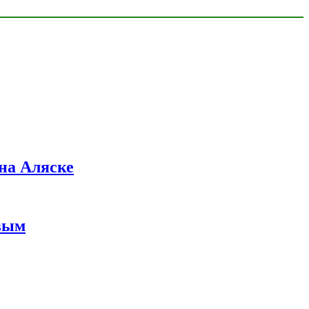
на Аляске
вым