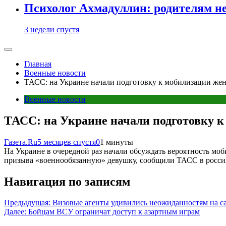
Психолог Ахмадуллин: родителям не 
3 недели спустя
Главная
Военные новости
ТАСС: на Украине начали подготовку к мобилизации же
Военные новости
ТАСС: на Украине начали подготовку 
Газета.Ru
5 месяцев спустя
0
1 минуты
На Украине в очередной раз начали обсуждать вероятность мо
призыва «военнообязанную» девушку, сообщили ТАСС в росси
Навигация по записям
Предыдущая:
Визовые агенты удивились неожиданностям на са
Далее:
Бойцам ВСУ ограничат доступ к азартным играм