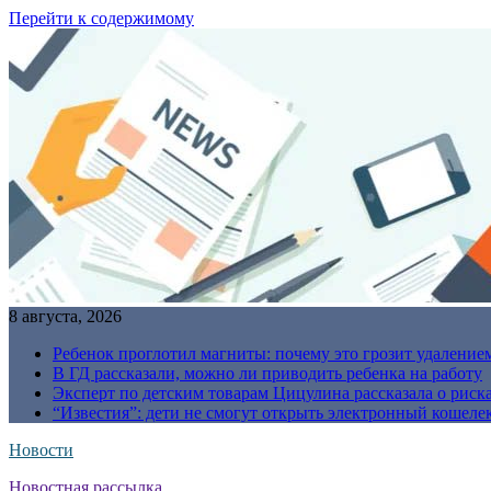
Перейти к содержимому
8 августа, 2026
Ребенок проглотил магниты: почему это грозит удаление
В ГД рассказали, можно ли приводить ребенка на работу
Эксперт по детским товарам Цицулина рассказала о риск
“Известия”: дети не смогут открыть электронный кошелек
Новости
Новостная рассылка