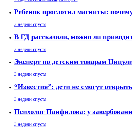
Ребенок проглотил магниты: почему
3 недели спустя
В ГД рассказали, можно ли приводит
3 недели спустя
Эксперт по детским товарам Цицули
3 недели спустя
“Известия”: дети не смогут открыт
3 недели спустя
Психолог Панфилова: у завербованн
3 недели спустя