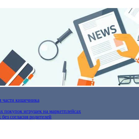
м части кишечника
ах покупок игрушек на маркетплейсах
 без согласия родителей