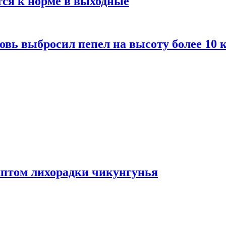
тся к норме в выходные
вь выбросил пепел на высоту более 10 
мптом лихорадки чикунгунья