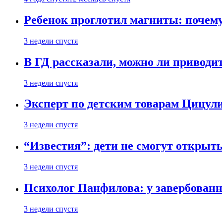
Ребенок проглотил магниты: почему
3 недели спустя
В ГД рассказали, можно ли приводит
3 недели спустя
Эксперт по детским товарам Цицули
3 недели спустя
“Известия”: дети не смогут открыт
3 недели спустя
Психолог Панфилова: у завербованн
3 недели спустя