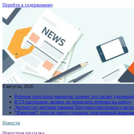
Перейти к содержимому
8 августа, 2026
Ребенок проглотил магниты: почему это грозит удаление
В ГД рассказали, можно ли приводить ребенка на работу
Эксперт по детским товарам Цицулина рассказала о риск
“Известия”: дети не смогут открыть электронный кошелек
Новости
Новостная рассылка