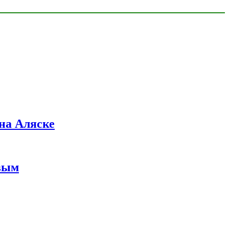
на Аляске
вым