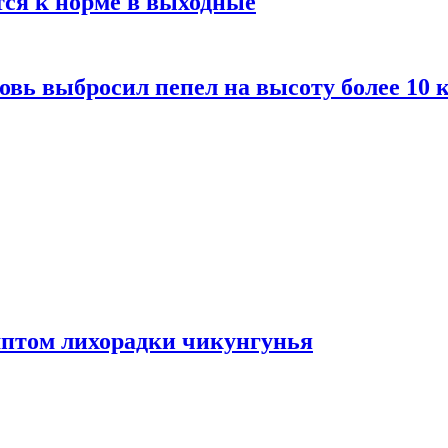
тся к норме в выходные
вь выбросил пепел на высоту более 10 
мптом лихорадки чикунгунья