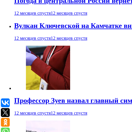
Погода в центральной России верне
12 месяцев спустя
12 месяцев спустя
Вулкан Ключевской на Камчатке вно
12 месяцев спустя
12 месяцев спустя
Профессор Зуев назвал главный си
12 месяцев спустя
12 месяцев спустя