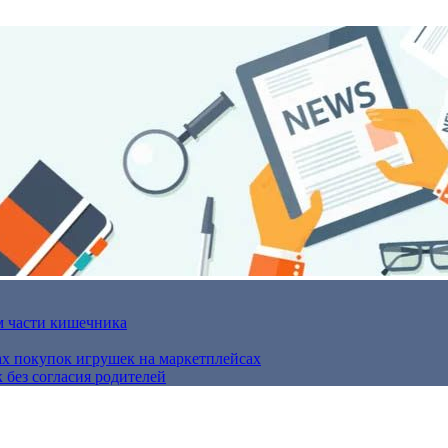
м части кишечника
ах покупок игрушек на маркетплейсах
 без согласия родителей