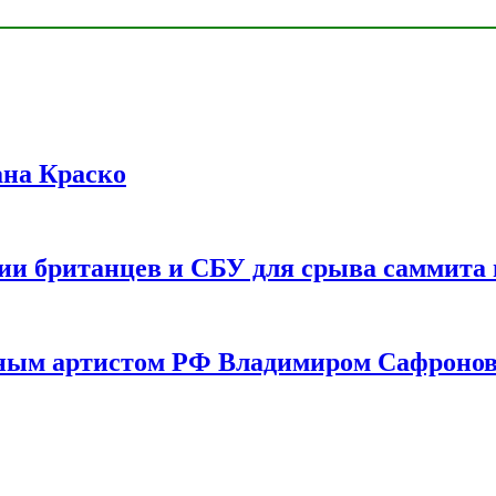
ана Краско
ии британцев и СБУ для срыва саммита 
одным артистом РФ Владимиром Сафроно